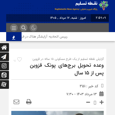
2:59:09
امروز : شنبه, ۱۷ مرداد , ۱۴۰۵
برابر با : Saturday - 8 August - 2026
رییس اتحادیه: آرایشگر هتاک در قزوین عضو اتحادیه نبود
گزارش نقطه تسلیم از یک طرح مسکونی ۱۵ ساله در قزوین:
91
وعده تحویل برج‌های پونک قزوین
پس از ۱۵ سال
کد خبر : 351
۱۳ مرداد ۱۴۰۳ - ۷:۳۰