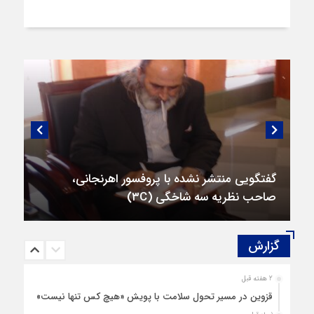
گفتگویی منتشر نشده با پروفسور اهرنجانی،
صاحب نظریه سه‌ شاخگی (۳C)
گزارش‌
2 هفته قبل
قزوین در مسیر تحول سلامت با پویش «هیچ‌ کس تنها نیست»