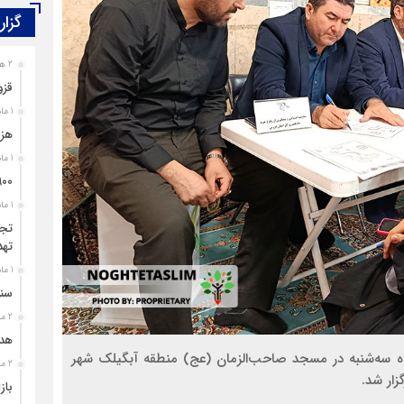
گزار
2 هفته قبل
قزو
معلولیت، محدودیت نیست؛ بی‌توجهی مسئولان است
1 ماه قبل
هزی
1 ماه قبل
۹۰۰ پرونده برای اغتشاشگران قزوین تشک
1 ماه قبل
تجل
تهد
1 ماه قبل
سند
2 ماه قبل
هدی
 سه‌شنبه در مسجد صاحب‌الزمان (عج) منطقه آبگیلک شهر
2 ماه قبل
زار شد.
باز