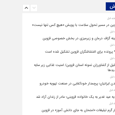
ش‌
ین در مسیر تحول سلامت با پویش «هیچ‌ کس تنها نیست»
نه‌ گزاف درمان و زیرمیزی در بخش خصوصی قزوین
یل شده است
یل از کشاورزان نمونه استان قزوین/ امنیت غذایی زیر سایه
یدها
ن ایرانیان؛ پرچمدار خودکفایی در صنعت تهویه خودرو
ه عید غدیر به یک خانواده قزوینی؛ مادر از زندان آزاد شد
ار گرم تبلیغات «امتحان به جای دانش‌ آموز» در قزوین