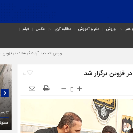
هنر
ورزش
علم و آموزش
مطالبه گری
عکس
فیلم
رییس اتحادیه: آرایشگر هتاک در قزوین عضو اتحادیه نبود
قزوین برگزار شد
10
گلایه‌های یک فعال حقوق معلولان در قزوین:
گفتگو
(۳C)