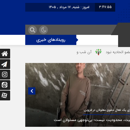
3:47:55
امروز : شنبه, ۱۷ مرداد , ۱۴۰۵
برابر با : Saturday - 8 August - 2026
رویدادهای خبری
آن شب وحشتناک در خانه «عصمت»
از دندانپزشک قاتل تا قاتل‌ شدن 
یی منتشر نشده با پروفسور اهرنجانی، صاحب نظریه سه‌ شاخگی