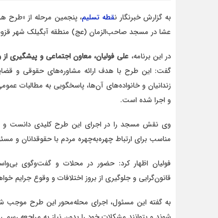
به گزارش خبرنگار ن
قطه تسلیم
، پنجمین مرحله از «طرح ه
عشا در مسجد صاحب‌الزمان (عج) منطقه آبگیلک شهر قزوین
در این برنامه،
علی فولیان، معاون اجتماعی و پیشگیری از 
احمد
گفت: این طرح با هدف ارائه مشاوره‌های حقوقی و قضایی 
د قاطع
روحشان شاد. دقیقا مشکل کشور ما این اس که به
زندانیان و خانواده‌های آن‌ها، پاسخگویی به مطالبات عمو
موضوع مدیر و مدیریت اهمیت داده نمیشود.
وقتی هر فردی با هر تحصیلات
و اجرا شده است.
وی نقش مسجد را در اجرای این طرح کلیدی دانست و افز
مناسب برای ارتباط چهره‌به‌چهره مردم با حقوقدانان و مسئ
فولیان اظهار کرد: حضور در محلات و گفت‌وگوی بی‌و
قانون‌گرایی و جلوگیری از بروز اختلافات و وقوع جرایم خوا
به گفته این مسئول، اجرای محله‌محور این طرح موجب ش
شوند و بتوانند مشکلات خود را بدون نیاز به مراجعه رسمی