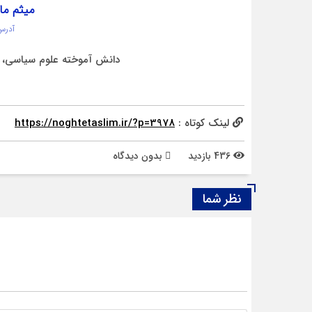
میثم ما
آدرس
دانش آموخته علوم سیاسی، خ
لینک کوتاه :
https://noghtetaslim.ir/?p=3978
436 بازدید
بدون دیدگاه
نظر شما