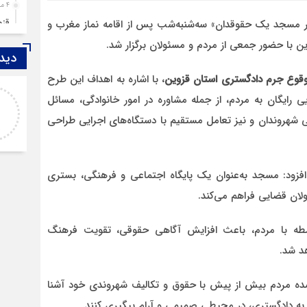
4 ماه قبل
قزوین ۱۴۰۴، گا
ر مسجد یک حقوقدان» سه‌شنبه‌شب پس از اقامه نماز مغرب و
4 ماه قبل
 با حضور جمعی از مردم و مسئولان برگزار شد.
دیدگ
چها
5 ماه قبل
وقوع جرم دادگستری استان قزوین
، با اشاره به اهداف این طرح
اصغر
مرد
رایگان به مردم، از جمله مشاوره در امور خانوادگی، مسائل
خدا لعنتشون کنه که فقط نکات منفی ما رو نمایش
6 ماه قبل
می شهروندان و نیز تعامل مستقیم با دستگاه‌های اجرایی طراحی
میدن
پمپ
7 ماه قبل
آتش
ود: مسجد به‌عنوان یک پایگاه اجتماعی و فرهنگی، بستری
7 ماه قبل
ولان قضایی فراهم می‌کند.
ازد
8 ماه قبل
اسطه با مردم، باعث افزایش آگاهی حقوقی، تقویت فرهنگ
حضو
هد شد.
8 ماه قبل
دخت
ده مردم بیش از پیش با حقوق و تکالیف شهروندی خود آشنا
 به دادگستری، در محیطی صمیمی و آرام پیگیری کنند.