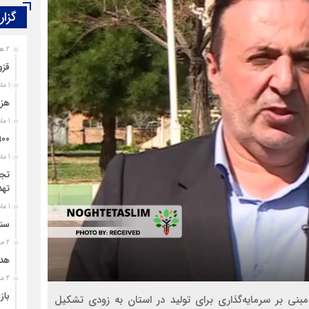
گزار
2 هفته قبل
قزو
1 ماه قبل
هزی
1 ماه قبل
۹۰۰ پرونده برای اغتشاشگران قزوین تشک
1 ماه قبل
تجل
تهد
1 ماه قبل
سند
2 ماه قبل
هدی
2 ماه قبل
باز
بنی بر سرمایه‌گذاری برای تولید در استان به زودی تشکیل