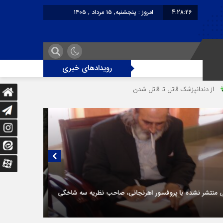
4:28:26
امروز : پنجشنبه, ۱۵ مرداد , ۱۴۰۵
برابر با : Thursday - 6 August - 2026
رویدادهای خبری
ک قاتل تا قاتل‌ شدن رستوران‌‌دار
دختر ۱۶ ساله در تصادف آزادراه قزوین-کرج به کام مرگ رفت
 و گو با نقطه تسلیم مطرح شد:
با گران‌ فروشی فرق دارد/ بازار قزوین رها نشده و برخورد با
ن ادامه دارد