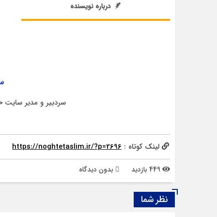
درباره نویسنده
سر
سردبیر و مدیر سایت خ
لینک کوتاه :
https://noghtetaslim.ir/?p=2696
449 بازدید
بدون دیدگاه
نظر شما