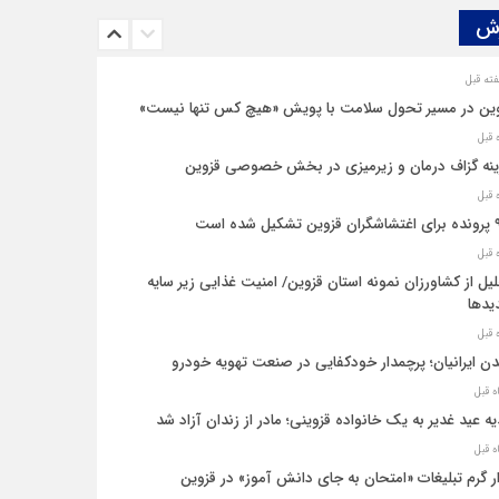
ش‌
ین در مسیر تحول سلامت با پویش «هیچ‌ کس تنها نیست»
نه‌ گزاف درمان و زیرمیزی در بخش خصوصی قزوین
یل شده است
یل از کشاورزان نمونه استان قزوین/ امنیت غذایی زیر سایه
یدها
ن ایرانیان؛ پرچمدار خودکفایی در صنعت تهویه خودرو
ه عید غدیر به یک خانواده قزوینی؛ مادر از زندان آزاد شد
ار گرم تبلیغات «امتحان به جای دانش‌ آموز» در قزوین