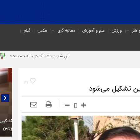
هنر
ورزش
علم و آموزش
مطالبه گری
عکس
فیلم
آن شب وحشتناک در خانه «عصمت»
از دندانپزش
27
زوین تشکیل می‌شود
در گفت
گرانی 
متخلفا