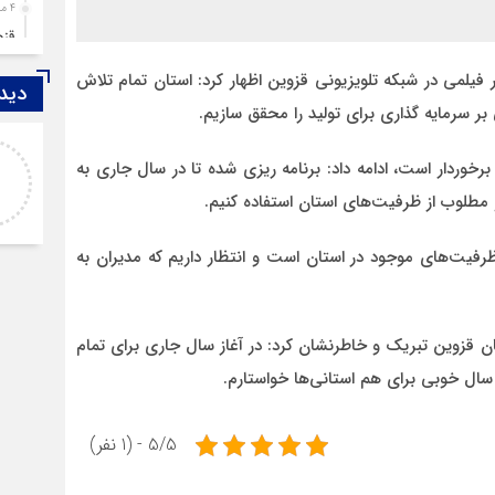
4 ماه قبل
قزوین ۱۴۰۴، گا
4 ماه قبل
فیلمی در شبکه تلویزیونی قزوین اظهار کرد: استان تمام تلاش
دیدگ
چها
بر سرمایه گذاری برای تولید را محقق سازیم.
5 ماه قبل
اصغر
مرد
برخوردار است، ادامه داد: برنامه ریزی شده تا در سال جاری به
خدا لعنتشون کنه که فقط نکات منفی ما رو نمایش
6 ماه قبل
مطلوب از ظرفیت‌های استان استفاده کنیم.
میدن
پمپ
6 ماه قبل
ظرفیت‌های موجود در استان است و انتظار داریم که مدیران به
آتش
7 ماه قبل
ازد
تان قزوین تبریک و خاطرنشان کرد: در آغاز سال جاری برای تمام
8 ماه قبل
 سال خوبی برای هم استانی‌ها خواستارم.
حضو
8 ماه قبل
دخت
5/5 - (1 نفر)