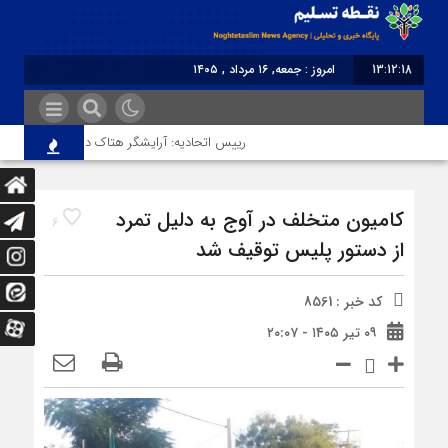
13:12:18
امروز : جمعه, ۱۶ مرداد , ۱۴۰۵
برابر با : Friday - 7 August - 2026
رییس اتحادیه: آرایشگر هتاک در قزوین عضو اتحادیه
کامیون متخلف در آوج به‌ دلیل تمرد
6
از دستور پلیس توقیف شد
کد خبر : 8561
۰۹ تیر ۱۴۰۵ - ۲۰:۰۷