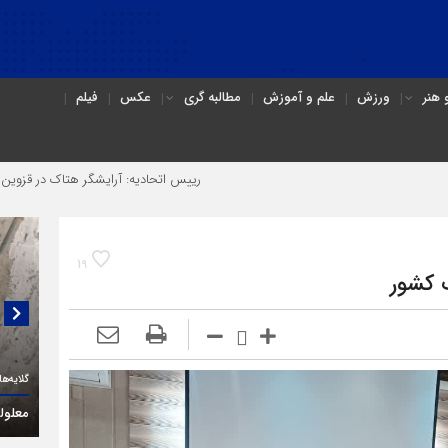
هنر
ورزش
علم و آموزش
مطالبه گری
عکس
فیلم
رییس اتحادیه: آرایشگر هتاک در قزوین عضو اتحادیه نبو
19
گلایه‌های یک فعال حقوق معلولان در قزوین:
گفتگو
(۳C)