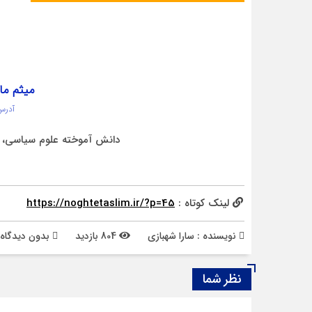
میثم ما
آدرس
دانش آموخته علوم سیاسی، خ
لینک کوتاه :
https://noghtetaslim.ir/?p=45
نویسنده : سارا شهبازی
804 بازدید
بدون دیدگاه
نظر شما