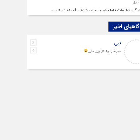
ار گرم تبلیغات «امتحان به جای دانش‌ آموز» در قزوین
اههای اخیر
م‌هایی در سایه چالش‌ها
نبی
رشنبه‌ سوری بی‌غوغا
خبرنگارا چه دل پری دارن
م قزوین زیر آوار گرانی مسکن
‌ بنزین سوخته قزوین قربانی بند «اغتشاش»
 در دیار مینودری/ ردپای خشن اغتشاشگران در قزوین
واج «فردین» و «زهرا» در قزوین، آغاز یک زندگی ساده
ر بی‌سابقه بلاگرها در نشست خبری شمس آذر قزوین