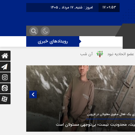
17:09:53
امروز : شنبه, ۱۷ مرداد , ۱۴۰۵
برابر با : Saturday - 8 August - 2026
رویدادهای خبری
د
آن شب وحشتناک در خانه «عصمت»
از دندانپزشک قاتل تا قاتل‌ شدن
یی منتشر نشده با پروفسور اهرنجانی، صاحب نظریه سه‌ شاخگی