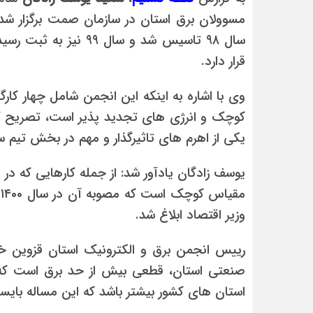
مسوولان برق استان در سازمان صمت برگزار شد، 
سال ۹۸ تاسیس شد و سال 
قرار دارد.
وی با اشاره به اینکه این انجمن شامل چهار کار
عبداله
کوچک و انرژی های تجدید پذیر است، تصریح کرد:
موضوع
باسلام مطلبی را تحت
ور
عنوان.w.org/images/core/emoji/17.0.2/svg/1f447.svg
یکی از اهرم های تاثیرگذار و مهم در بخش تیم 
اندر حکایت قتل مادر و دختر قزو
یوسف زادگان یادآور شد: از جمله کارهایی که در 
م
وزیر اقتصاد ابلاغ شد.
رییس انجمن برق و الکترونیک استان قزوین خ
صنعتی استان، قطعی بیش از حد برق است که 
استان های کشور بیشتر باشد که این مساله بایست