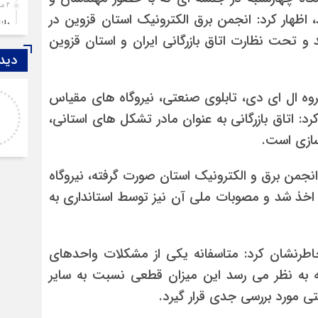
2 ماه قبل
اظهار کرد: انجمن برق الکترونیک استان قزوین در
باز
۹۹ نیز به ثبت رسید و تحت نظارت اتاق بازرگانی ایران و استان قزوین
4 ماه قبل
دیدگ
قزوین ۱۴۰۴، گا
4 ماه قبل
گروه ال ای دی، تابلوی صنعتی، نیروگاه های مقیاس
عبداله
چها
 اتاق بازرگانی به عنوان مادر تشکل های استانی،
متاسفانه به نظر می‌رسد نویسنده تحلیل، حالی بهتر
5 ماه قبل
https://s
از قاتل ندارد با این فرق که قاتل همسر و فرزند خود
مرد
سازی است.
را فدای هوی
6 ماه قبل
پمپ
انجمن برق و الکترونیک استان صورت گرفته، نیروگاه
7 ماه قبل
قیاس کوچک است که مصوبه آن در سال ۱۴۰۰ اخذ شد و مصوبات ملی آن نیز توسط استانداری به
آتش
7 ماه قبل
ازد
اطرنشان کرد: متاسفانه یکی از مشکلات واحدهای
8 ماه قبل
به نظر می رسد این میزان قطعی نسبت به سایر
حضو
ی مورد بررسی جدی قرار گیرد.