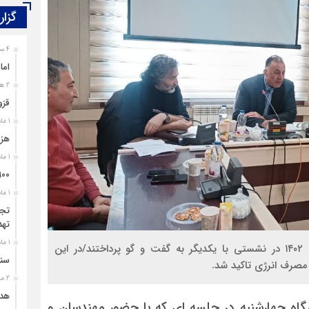
گزار
4 ساعت قبل
اما
معلولیت، محدودیت نیست؛ بی‌توجهی مسئولان است
2 هفته قبل
قزو
1 ماه قبل
هزی
1 ماه قبل
۹۰۰ پرونده برای اغتشاشگران قزوین تشک
1 ماه قبل
تجل
تهد
1 ماه قبل
مهندسان و مسوولان برق استان قزوین اسفندماه سال ۱۴۰۲ در نشستی با یکدیگر به گفت و گو پرداختند/در این
سند
صرف انرژی تاکید شد.
2 ماه قبل
هدی
اه چهارشنبه در جلسه ای که با حضور مهندسان و