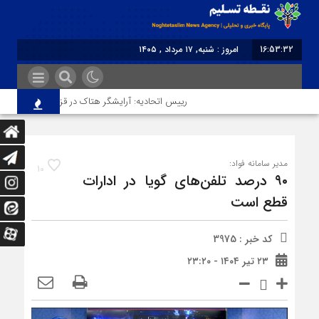
16:53:32
امروز : شنبه, ۱۷ مرداد , ۱۴۰۵
برابر با : Saturday - 8 August - 2026
رییس اتحادیه: آرایشگر هتاک در قزوین عضو اتحادیه نبو
مدیر سامانه فواد:
10
۹۰ درصد تلفن‌های گویا در ادارات
قطع است
کد خبر : 3975
۲۳ تیر ۱۴۰۴ - ۲۳:۲۰