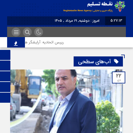
5:27:13
امروز : دوشنبه, ۱۹ مرداد , ۱۴۰۵
برابر با : Monday - 10 August - 2026
رییس اتحادیه: آرایشگر هتاک در قزوین عضو 
آب‌های سطحی
۲۲
دی