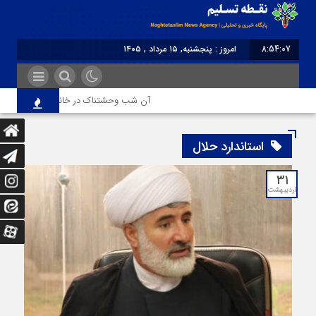
8:54:07
امروز : پنجشنبه, ۱۵ مرداد , ۱۴۰۵
برابر با : Thursday - 6 August - 2026
آن شب وحشتناک در خانه «عصمت»
استاندارد حلال
۳۱
اردیبهشت