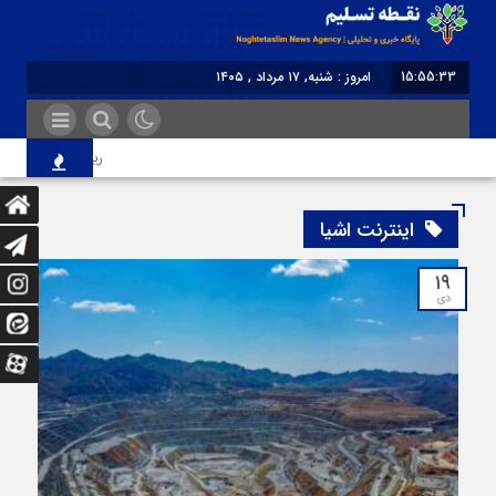
15:55:33
امروز : شنبه, ۱۷ مرداد , ۱۴۰۵
برابر با : Saturday - 8 August - 2026
رییس اتحادیه: آرایش
اینترنت اشیا
۱۹
دی