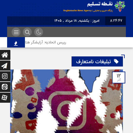
8:24:47
امروز : یکشنبه, ۱۸ مرداد , ۱۴۰۵
برابر با : Sunday - 9 August - 2026
رییس اتحادیه: آرایشگر هتاک در قزوین عضو اتحا
تبلیغات نامتعارف
۱۲
آذر