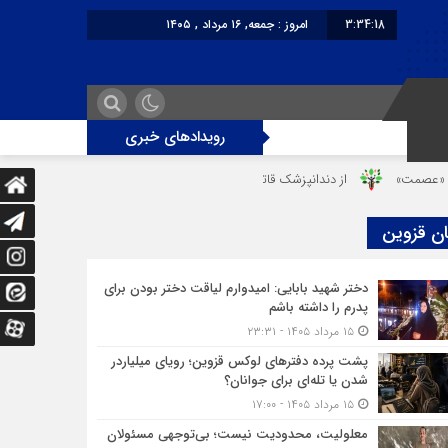
3:34:18
امروز : جمعه, ۱۶ مرداد , ۱۴۰۵
برابر با : Friday - 7 August - 2026
رویدادهای خبری
مت»
از دندانپزشک قاتل تا قاتل‌ شدن رستوران‌‌دار
دختر ۱۶ ساله در تصادف آزادراه قزوین-کرج به کام مرگ رفت
ان قزوین
دختر شهید بابایی: امیدوارم لیاقت دختر بودن برای
پدرم را داشته باشم
۱۵ مرداد ۱۴۰۵ - ۲۳:۳۱
پشت پرده دفترهای لوکس قزوین؛ رویای میلیاردر
شدن یا تله‌ای برای جوانان؟
۱۵ مرداد ۱۴۰۵ - ۱۷:۰۰
معلولیت، محدودیت نیست؛ بی‌توجهی مسئولان