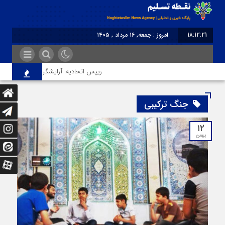
18:12:22
امروز : جمعه, ۱۶ مرداد , ۱۴۰۵
برابر با : Friday - 7 August - 2026
رییس اتحادیه: آرایشگر هتاک در قزوین عضو
جنگ ترکیبی
۱۲
بهمن