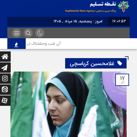
17:06:54
امروز : پنجشنبه, ۱۵ مرداد , ۱۴۰۵
برابر با : Thursday - 6 August - 2026
آن شب وحشتناک در خانه «عصمت»
غلامحسین کرباسچی‌
۱۷
آذر