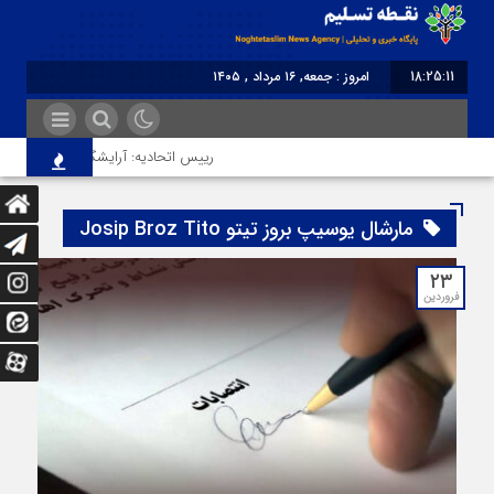
18:25:11
امروز : جمعه, ۱۶ مرداد , ۱۴۰۵
برابر با : Friday - 7 August - 2026
رییس اتحادیه: آرایشگر هتاک در قزوین 
مارشال یوسیپ بروز تیتو Josip Broz Tito
۲۳
فروردین