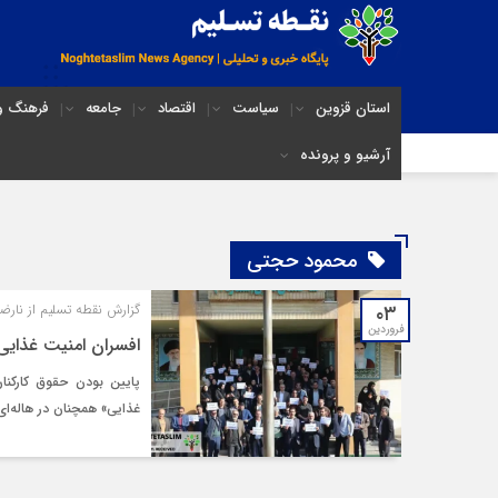
استان قزوین
سیاست
اقتصاد
جامعه
فرهنگ و 
آرشیو و پرونده
محمود حجتی
۰۳
گزارش نقطه تسلیم از نارضا
فروردین
افسران امنیت غذایی 
پایین بودن حقوق کارکن
غذایی» همچنان در هاله‌ا