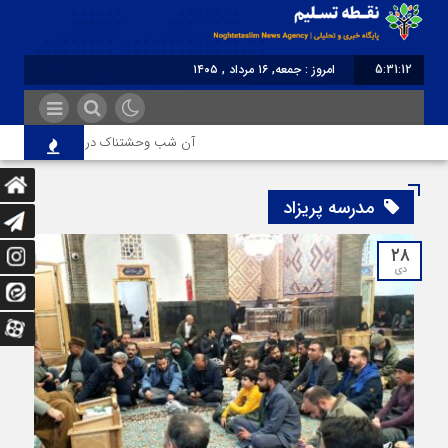
5:31:12
امروز : جمعه, ۱۶ مرداد , ۱۴۰۵
برابر با : Friday - 7 August - 2026
آن شب وحشتناک در خانه «عصمت»
مدرسه پریزاد
۲۸
دی