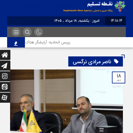
14:18:15
امروز : یکشنبه, ۱۸ مرداد , ۱۴۰۵
برابر با : Sunday - 9 August - 2026
رییس اتحادیه: آرایشگر هتاک در قزوین عضو اتحا
ناصر مرادی نرگسی
۱۸
مهر