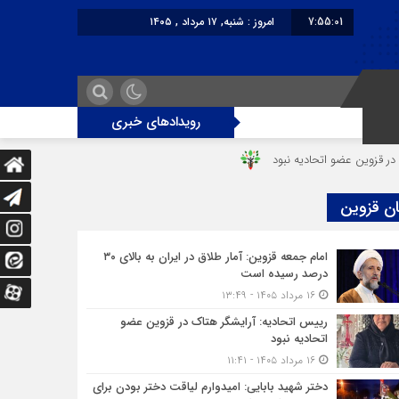
7:55:01
امروز : شنبه, ۱۷ مرداد , ۱۴۰۵
برابر با : Saturday - 8 August - 2026
رویدادهای خبری
ن عضو اتحادیه نبود
آن شب وحشتناک در خانه «عصمت»
از دندانپزش
ان قزوین
امام جمعه قزوین: آمار طلاق در ایران به بالای ۳۰
درصد رسیده است
۱۶ مرداد ۱۴۰۵ - ۱۳:۴۹
رییس اتحادیه: آرایشگر هتاک در قزوین عضو
اتحادیه نبود
۱۶ مرداد ۱۴۰۵ - ۱۱:۴۱
دختر شهید بابایی: امیدوارم لیاقت دختر بودن برای