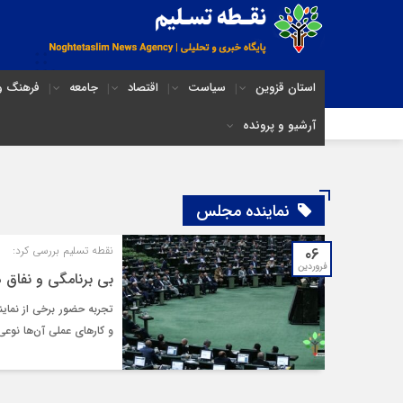
استان قزوین
سیاست
اقتصاد
جامعه
فرهنگ و 
آرشیو و پرونده
نماینده مجلس
۰۶
نقطه تسلیم بررسی کرد:
فروردین
بی برنامگی و نفاق در
تجربه حضور برخی از نمای
و کارهای عملی آن‌ها نوعی