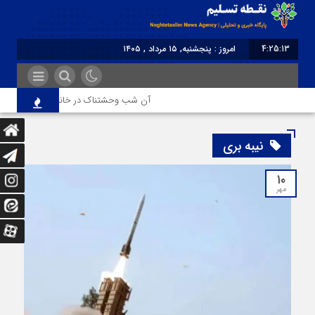
4:25:14
امروز : پنجشنبه, ۱۵ مرداد , ۱۴۰۵
برابر با : Thursday - 6 August - 2026
آن شب وحشتناک در خانه «عصمت»
نیبه بری
۱۰
مهر