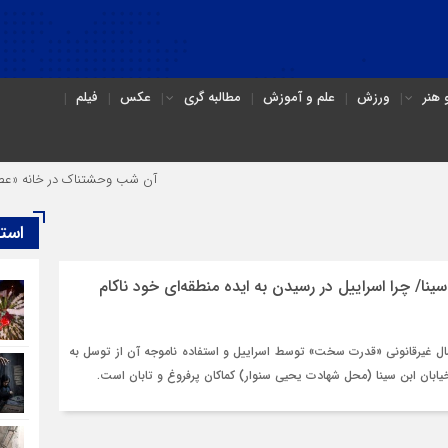
هنر
ورزش
علم و آموزش
مطالبه گری
عکس
فیلم
آن شب وحشتناک در خانه «عصمت»
است
ینا/ چرا اسراییل در رسیدن به ایده منطقه‌ای خود ناکام
عمال غیرقانونی «قدرت سخت» توسط اسراییل و استفاده ناموجه آن از توسل به
یابان ابن سینا (محل شهادت یحیی سنوار) کماکان پرفروغ و تابان است.