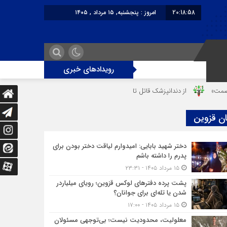
20:18:58
امروز : پنجشنبه, ۱۵ مرداد , ۱۴۰۵
برابر با : Thursday - 6 August - 2026
رویدادهای خبری
از دندانپزشک قاتل تا قاتل‌ شدن رستوران‌‌دار
دختر ۱۶ ساله در تصادف آزادراه قزوین-کرج به کام مرگ رفت
ان قزوین
دختر شهید بابایی: امیدوارم لیاقت دختر بودن برای
پدرم را داشته باشم
۱۵ مرداد ۱۴۰۵ - ۲۳:۳۱
پشت پرده دفترهای لوکس قزوین؛ رویای میلیاردر
شدن یا تله‌ای برای جوانان؟
۱۵ مرداد ۱۴۰۵ - ۱۷:۰۰
معلولیت، محدودیت نیست؛ بی‌توجهی مسئولان