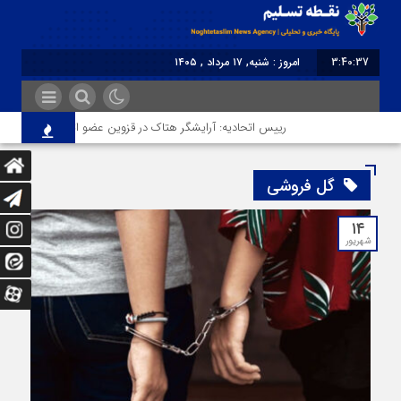
3:40:37
امروز : شنبه, ۱۷ مرداد , ۱۴۰۵
برابر با : Saturday - 8 August - 2026
رییس اتحادیه: آرایشگر هتاک در قزوین عضو اتحادیه نبود
گل فروشی
۱۴
شهریور