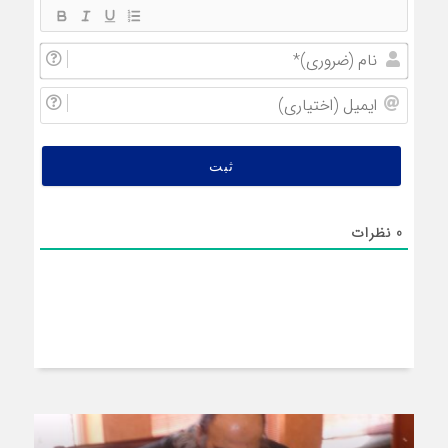
نام
(ضروری
ایمیل
(اختیار
0
نظرات