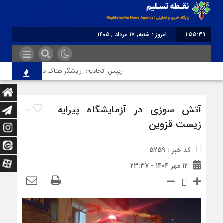
1:55:39
امروز : شنبه, ۱۷ مرداد , ۱۴۰۵
برابر با : Saturday - 8 August - 2026
رییس اتحادیه: آرایشگر هتاک در قزوین عضو اتحادیه
آتش سوزی در آزمایشگاه پیرایه
19
زیست قزوین
کد خبر : 5259
۱۲ مهر ۱۴۰۴ - ۲۳:۳۷