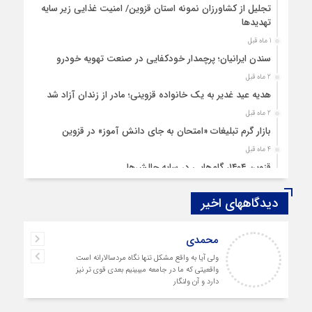
تجلیل از کشاورزان نمونه استان قزوین/ امنیت غذایی زیر سایه
تهدیدها
1 ماه قبل
سندن ایرانیان؛ پرچمدار خودکفایی در صنعت تهویه خودرو
2 ماه قبل
هدیه عید غدیر به یک خانواده قزوینی؛ مادر از زندان آزاد شد
2 ماه قبل
بازار گرم تبلیغات «امتحان به جای دانش‌ آموز» در قزوین
4 ماه قبل
قزوین ۱۴۰۴، گام‌هایی در سایه چالش‌ها
4 ماه قبل
دیدگاههای اخیر
چهارشنبه‌ سوری بی‌غوغا
5 ماه قبل
محمدی
مردم قزوین زیر آوار گرانی مسکن
ولی آیا به واقع مشکل تنها نگاه مردسالارانه است
6 ماه قبل
واقعیتی که ما در جامعه میبینیم بعدی قوی تر نیز
پمپ‌ بنزین سوخته قزوین قربانی بند «اغتشاش»
دارد و آن ولنگار
7 ماه قبل