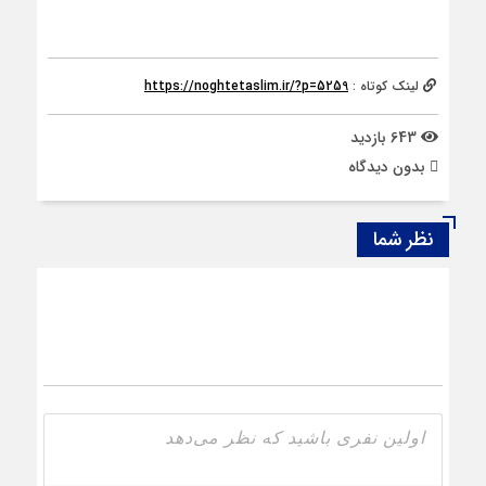
لینک کوتاه :
https://noghtetaslim.ir/?p=5259
643 بازدید
بدون دیدگاه
نظر شما