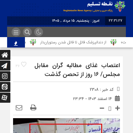
22:31:27
امروز : پنجشنبه, ۱۵ مرداد , ۱۴۰۵
برابر با : Thursday - 6 August - 2026
صمت»
از دندانپزشک قاتل تا قاتل‌ شدن رستوران‌‌دار
دختر ۱۶ ساله در تصادف آزادراه قزوین-کرج به کام مرگ رفت
اعتصاب غذای مطالبه گران مقابل
36
مجلس/ ۱۶ روز از تحصن گذشت
کد خبر : 2308
۱۴ اسفند ۱۴۰۳ - ۲۳:۳۴