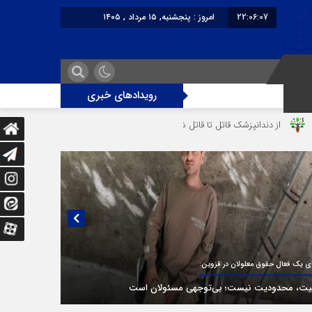
22:06:07
امروز : پنجشنبه, ۱۵ مرداد , ۱۴۰۵
برابر با : Thursday - 6 August - 2026
رویدادهای خبری
نپزشک قاتل تا قاتل‌ شدن رستوران‌‌دار
دختر ۱۶ ساله در تصادف آزادراه قزوین-کرج به کام مرگ رفت
یی منتشر نشده با پروفسور اهرنجانی، صاحب نظریه سه‌ شاخگی