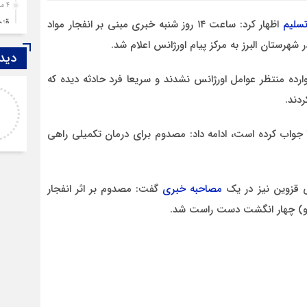
4 ماه قبل
قزوین ۱۴۰۴، گا
سلیم
اظهار کرد: ساعت ۱۴ روز شنبه خبری مبنی بر انفجار مواد
4 ماه قبل
هرستان البرز به مرکز پیام اورژانس اعلام شد.
دیدگ
چها
5 ماه قبل
رده منتظر عوامل اورژانس نشدند و سریعا فرد حادثه دیده که
اصغر
مرد
خدا لعنتشون کنه که فقط نکات منفی ما رو نمایش
6 ماه قبل
میدن
پمپ
را جواب کرده است، ادامه داد: مصدوم برای درمان تکمیلی راهی
6 ماه قبل
آتش
7 ماه قبل
ی قزوین نیز در یک
مصاحبه خبری
گفت: مصدوم بر اثر انفجار
ازد
ضو) چهار انگشت دست راست شد.
8 ماه قبل
حضو
8 ماه قبل
دخت