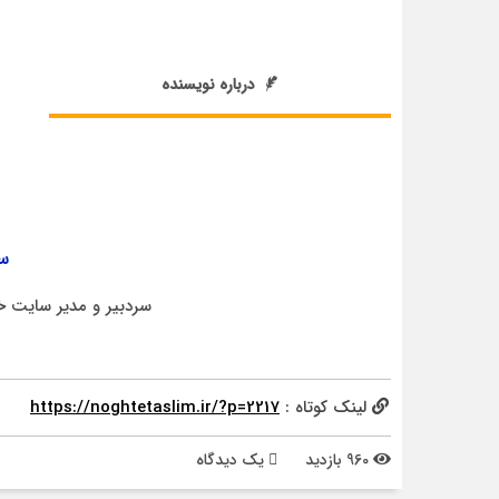
درباره نویسنده
سر
سردبیر و مدیر سایت خ
لینک کوتاه :
https://noghtetaslim.ir/?p=2217
960 بازدید
يک دیدگاه