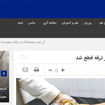
هنر
ورزش
علم و آموزش
مطالبه گری
عکس
فیلم
آن شب وحشتناک در خانه «عصمت»
از دندا
19
گلایه‌های یک فعال حقوق معلولان در قزوین:
گفتگو
(۳C)