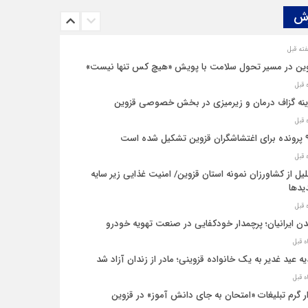
ش‌
ین در مسیر تحول سلامت با پویش «هیچ‌ کس تنها نیست»
نه‌ گزاف درمان و زیرمیزی در بخش خصوصی قزوین
یل شده است
یل از کشاورزان نمونه استان قزوین/ امنیت غذایی زیر سایه
یدها
ن ایرانیان؛ پرچمدار خودکفایی در صنعت تهویه خودرو
ه عید غدیر به یک خانواده قزوینی؛ مادر از زندان آزاد شد
ار گرم تبلیغات «امتحان به جای دانش‌ آموز» در قزوین