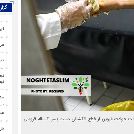
گزار
2 هفته قبل
قزو
معلولیت، محدودیت نیست؛ بی‌توجهی مسئولان است
1 ماه قبل
هزی
1 ماه قبل
۹۰۰ پرونده برای اغتشاشگران قزوین تشک
1 ماه قبل
تجل
تهد
1 ماه قبل
سند
2 ماه قبل
هدی
مسوول روابط عمومی اورژانس پیش بیمارستانی و مدیریت حوادث قزوین از قطع انگشتان دست پسر ۱۱ ساله قزوینی
2 ماه قبل
باز