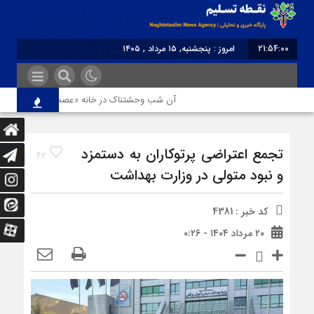
21:54:00
امروز : پنجشنبه, ۱۵ مرداد , ۱۴۰۵
برابر با : Thursday - 6 August - 2026
آن شب وحشتناک در خانه «عصمت»
از دندا
تجمع اعتراضی پرتوکاران به دستمزد
42
و نبود متولی در وزارت بهداشت
کد خبر : 4381
۲۰ مرداد ۱۴۰۴ - ۰:۲۶