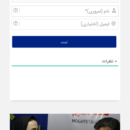
نام
(ضروری
ایمیل
(اختیار
0
نظرات