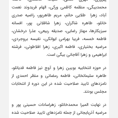
محمدبیگی، منظمه کاظمی ورکی، الهام فریدوند نعمت
آباد، زهرا طلایی حاتم، مریم طاهرپور، راضیه صدری
خانلو، طاهره شاکران، زهرا شاقلانی پور، افسانه
سبزیکارها، مهناز رضایی، صدیقه ربیعی، عذرا درخشان،
فاطمه خمسه، فریبا بهرامی ایوانکی، نفیسه بروجردی،
مرضیه بختیاری، فاطمه اکبری، زهرا افلاطونی، فرشته
ابراهیمی و زهرا آقاجانی بیگی است.
در حوزه انتخابیه بویین زهرا و آوج نیز فاطمه قدیانلو،‌
طاهره سلیمانخانی، فاطمه رمضانی و منظر احمدی از
نامزدهای تایید صلاحیت شده در این دوره از انتخابات
مجلس بودند.
در نهایت المیرا محمدخانلو، زهراسادات حسینی پور و
مرضیه آذربایجانی از جمله نامزدهای تایید صلاحیت شده