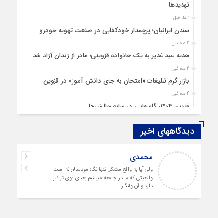
تهدیدها
1 ماه قبل
سندن ایرانیان؛ پرچمدار خودکفایی در صنعت تهویه خودرو
2 ماه قبل
هدیه عید غدیر به یک خانواده قزوینی؛ مادر از زندان آزاد شد
2 ماه قبل
بازار گرم تبلیغات «امتحان به جای دانش‌ آموز» در قزوین
4 ماه قبل
قزوین ۱۴۰۴، گام‌هایی در سایه چالش‌ها
4 ماه قبل
دیدگاههای اخیر
چهارشنبه‌ سوری بی‌غوغا
5 ماه قبل
محمدی
مردم قزوین زیر آوار گرانی مسکن
ولی آیا به واقع مشکل تنها نگاه مردسالارانه است
6 ماه قبل
واقعیتی که ما در جامعه میبینیم بعدی قوی تر نیز
پمپ‌ بنزین سوخته قزوین قربانی بند «اغتشاش»
دارد و آن ولنگار
6 ماه قبل
آتش در دیار مینودری/ ردپای خشن اغتشاشگران در قزوین