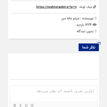
لینک کوتاه :
https://noghtetaslim.ir/?p=91
نویسنده : میثم ماله میر
1324 بازدید
بدون دیدگاه
نظر شما