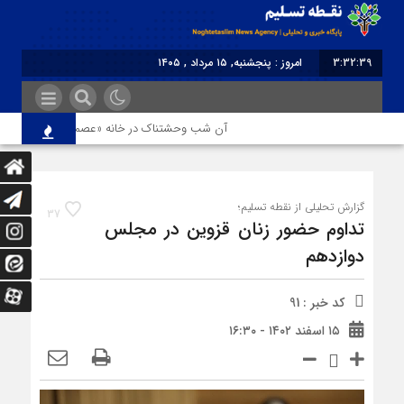
3:32:39
امروز : پنجشنبه, ۱۵ مرداد , ۱۴۰۵
برابر با : Thursday - 6 August - 2026
آن شب وحشتناک در خانه «عصمت»
از دندا
گزارش تحلیلی از نقطه تسلیم؛
37
تداوم حضور زنان قزوین در مجلس
دوازدهم
کد خبر : 91
۱۵ اسفند ۱۴۰۲ - ۱۶:۳۰