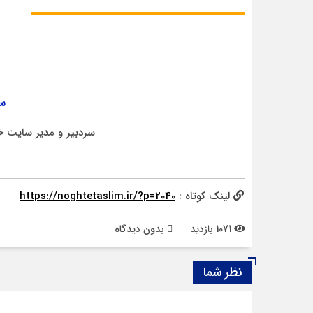
سر
سردبیر و مدیر سایت خ
لینک کوتاه :
https://noghtetaslim.ir/?p=2040
1071 بازدید
بدون دیدگاه
نظر شما