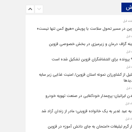
ش‌
ین در مسیر تحول سلامت با پویش «هیچ‌ کس تنها نیست»
نه‌ گزاف درمان و زیرمیزی در بخش خصوصی قزوین
یل شده است
یل از کشاورزان نمونه استان قزوین/ امنیت غذایی زیر سایه
یدها
ن ایرانیان؛ پرچمدار خودکفایی در صنعت تهویه خودرو
ه عید غدیر به یک خانواده قزوینی؛ مادر از زندان آزاد شد
ار گرم تبلیغات «امتحان به جای دانش‌ آموز» در قزوین