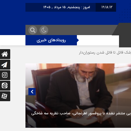
19:18:12
امروز : پنجشنبه, ۱۵ مرداد , ۱۴۰۵
برابر با : Thursday - 6 August - 2026
رویدادهای خبری
اتل‌ شدن رستوران‌‌دار
دختر ۱۶ ساله در تصادف آزادراه قزوین-کرج به کام مرگ رفت
یی منتشر نشده با پروفسور اهرنجانی، صاحب نظریه سه‌ شاخگی