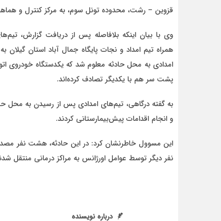
قزوین – رشت، محدوده تونل سوم، به مرکز کنترل و هماهن
وی با بیان اینکه بلافاصله پس از دریافت گزارش، تیم‌ها
همراه تیم امداد و نجات پایگاه جمال آباد استان گیلان 
امدادی به محل حادثه معلوم شد که یکدستگاه خودروی اتوب
احمد
پشت سر هم با یکدیگر تصادف کرده‌اند.
د قاطع
روحشان شاد. دقیقا مشکل کشور ما این اس که به
موضوع مدیر و مدیریت اهمیت داده نمیشود.
وقتی هر فردی با هر تحصیلات
به گفته درگاهی، تیم‌های امدادی پس از رسیدن به محل حا
و انجام اقدامات پیش‌بیمارستانی کردند.
این مسوول خاطرنشان کرد: در این حادثه، هشت نفر مصدوم 
نفر دیگر توسط عوامل اورژانس به مراکز درمانی منتقل شدن
درباره نویسنده