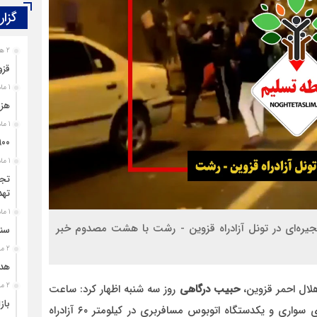
گزار
2 هفته قبل
قزو
1 ماه قبل
هزی
1 ماه قبل
۹۰۰ پرونده برای اغتشاشگران قزوین تشک
1 ماه قبل
تجل
تهد
1 ماه قبل
یره‌ای در تونل آزادراه قزوین - رشت با هشت مصدوم خبر
سند
2 ماه قبل
هدی
2 ماه قبل
لال احمر قزوین،
حبیب درگاهی
روز سه شنبه اظهار کرد: ساعت
باز
۱۳ و ۱۴ دقیقه امروز تصادف زنجیره‌ای پنج دستگاه خودروی سواری و یکدستگاه اتوبوس مسافربری در کیلومتر ۶۰ آزادراه