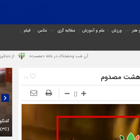
هنر
ورزش
علم و آموزش
مطالبه گری
عکس
فیلم
آن شب وحشتناک در خانه «عصمت»
از دندانپزشک قاتل تا ق
با هشت مصدوم
27
گفتگو
(۳C)