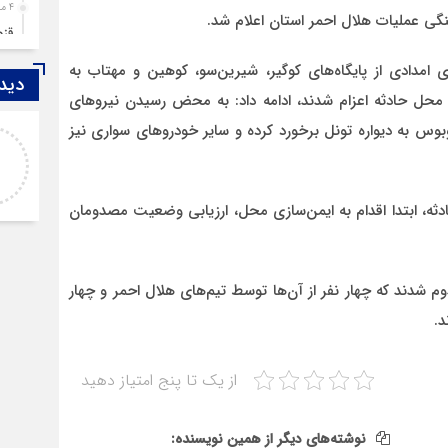
4 ماه قبل
گی عملیات هلال احمر استان اعلام شد.
قزوین ۱۴۰۴، گا
4 ماه قبل
ی امدادی از پایگاه‌های کوگیر، شیرین‌سو، کوهین و مهتاب به
دیدگ
چها
به محل حادثه اعزام شدند، ادامه داد: به محض رسیدن نیروهای
5 ماه قبل
وس به دیواره تونل برخورد کرده و سایر خودروهای سواری نیز
اصغر
مرد
خدا لعنتشون کنه که فقط نکات منفی ما رو نمایش
6 ماه قبل
میدن
پمپ
دثه، ابتدا اقدام به ایمن‌سازی محل، ارزیابی وضعیت مصدومان
6 ماه قبل
آتش
7 ماه قبل
شدند که چهار نفر از آن‌ها توسط تیم‌های هلال احمر و چهار
ازد
د.
8 ماه قبل
حضو
8 ماه قبل
از یک تا پنج امتیاز دهید
دخت
نوشته‌های دیگر از همین نویسنده: