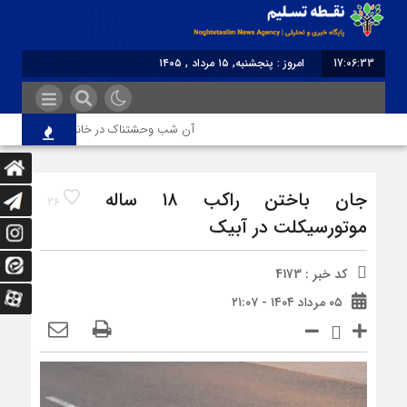
17:06:33
امروز : پنجشنبه, ۱۵ مرداد , ۱۴۰۵
برابر با : Thursday - 6 August - 2026
آن شب وحشتناک در خانه «عصمت»
جان باختن راکب ۱۸ ساله
26
موتورسیکلت در آبیک
کد خبر : 4173
۰۵ مرداد ۱۴۰۴ - ۲۱:۰۷