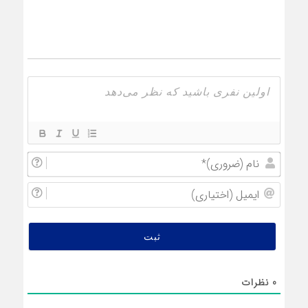
نام
(ضروری
ایمیل
(اختیار
0
نظرات