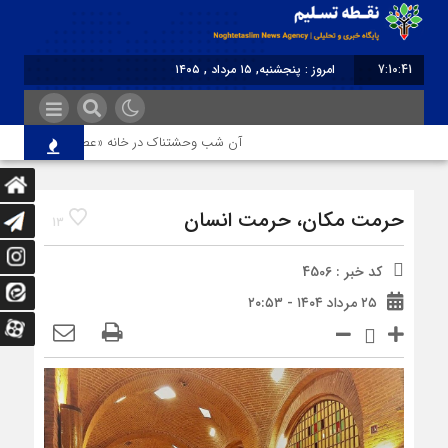
7:10:41
امروز : پنجشنبه, ۱۵ مرداد , ۱۴۰۵
برابر با : Thursday - 6 August - 2026
آن شب وحشتناک در خانه «عصمت»
از دن
حرمت مکان، حرمت انسان
13
کد خبر : 4506
۲۵ مرداد ۱۴۰۴ - ۲۰:۵۳