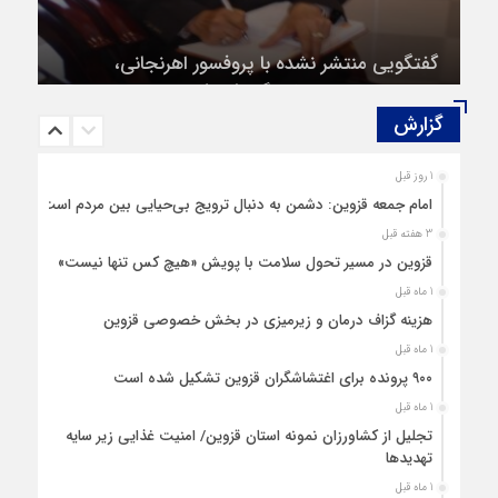
گفتگویی منتشر نشده با پروفسور اهرنجانی،
صاحب نظریه سه‌ شاخگی (۳C)
گزارش‌
1 روز قبل
امام جمعه قزوین: دشمن به دنبال ترویج بی‌حیایی بین مردم است
3 هفته قبل
قزوین در مسیر تحول سلامت با پویش «هیچ‌ کس تنها نیست»
1 ماه قبل
هزینه‌ گزاف درمان و زیرمیزی در بخش خصوصی قزوین
1 ماه قبل
۹۰۰ پرونده برای اغتشاشگران قزوین تشکیل شده است
1 ماه قبل
تجلیل از کشاورزان نمونه استان قزوین/ امنیت غذایی زیر سایه
تهدیدها
1 ماه قبل