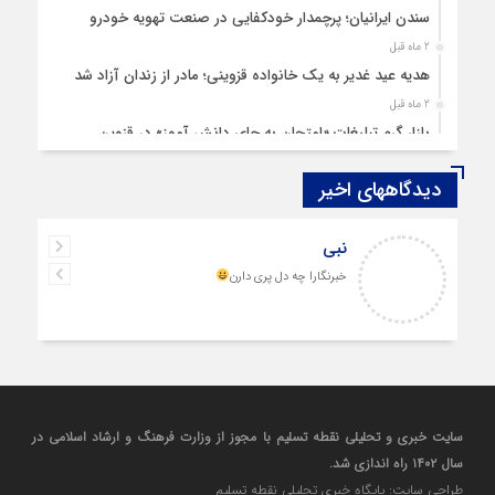
سندن ایرانیان؛ پرچمدار خودکفایی در صنعت تهویه خودرو
2 ماه قبل
هدیه عید غدیر به یک خانواده قزوینی؛ مادر از زندان آزاد شد
2 ماه قبل
بازار گرم تبلیغات «امتحان به جای دانش‌ آموز» در قزوین
4 ماه قبل
دیدگاههای اخیر
قزوین ۱۴۰۴، گام‌هایی در سایه چالش‌ها
4 ماه قبل
نبی
چهارشنبه‌ سوری بی‌غوغا
خبرنگارا چه دل پری دارن
5 ماه قبل
مردم قزوین زیر آوار گرانی مسکن
6 ماه قبل
پمپ‌ بنزین سوخته قزوین قربانی بند «اغتشاش»
7 ماه قبل
آتش در دیار مینودری/ ردپای خشن اغتشاشگران در قزوین
سایت خبری و تحلیلی نقطه تسلیم با مجوز از وزارت فرهنگ و ارشاد اسلامی در
7 ماه قبل
سال ۱۴۰۲ راه اندازی شد.
ازدواج «فردین» و «زهرا» در قزوین، آغاز یک زندگی ساده
طراحی سایت: پایگاه خبری تحلیلی نقطه تسلیم