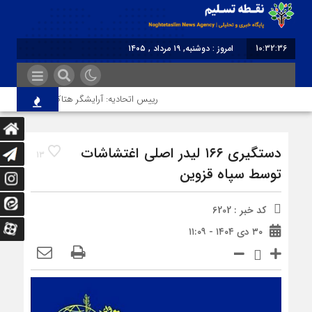
10:32:36
امروز : دوشنبه, ۱۹ مرداد , ۱۴۰۵
برابر با : Monday - 10 August - 2026
رییس اتحادیه: آرایشگر هتاک در قزوین عضو اتح
دستگیری ۱۶۶ لیدر اصلی اغتشاشات
13
توسط سپاه قزوین
کد خبر : 6202
۳۰ دی ۱۴۰۴ - ۱۱:۰۹