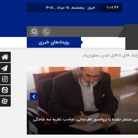
9:07:47
امروز : پنجشنبه, ۱۵ مرداد , ۱۴۰۵
برابر با : Thursday - 6 August - 2026
رویدادهای خبری
وران‌‌دار
دختر ۱۶ ساله در تصادف آزادراه قزوین-کرج به کام مرگ رفت
پ
یی منتشر نشده با پروفسور اهرنجانی، صاحب نظریه سه‌ شاخگی