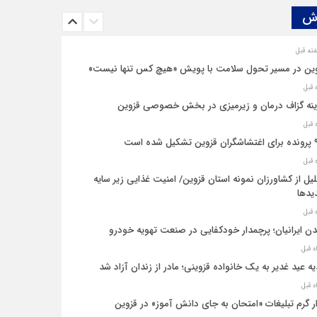
ش‌
ین در مسیر تحول سلامت با پویش «هیچ‌ کس تنها نیست»
نه‌ گزاف درمان و زیرمیزی در بخش خصوصی قزوین
یل شده است
یل از کشاورزان نمونه استان قزوین/ امنیت غذایی زیر سایه
یدها
ن ایرانیان؛ پرچمدار خودکفایی در صنعت تهویه خودرو
ه عید غدیر به یک خانواده قزوینی؛ مادر از زندان آزاد شد
ار گرم تبلیغات «امتحان به جای دانش‌ آموز» در قزوین