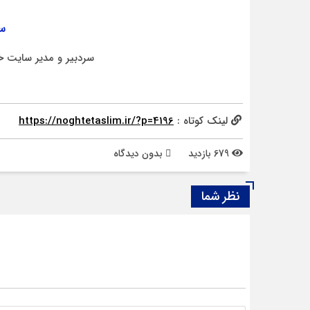
سر
سردبیر و مدیر سایت خ
لینک کوتاه :
https://noghtetaslim.ir/?p=4196
679 بازدید
بدون دیدگاه
نظر شما