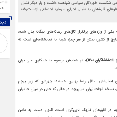
همی شکست‌ خوردگان سیاسی شباهت داشت و بار دیگر نشان
4 ماه قبل
قزوین ۱۴۰۴، گا
شعارهای کلیشه‌ای به دنبال احیای سرمایه اجتماعی ازدست‌رفته
4 ماه قبل
دیدگ
چها
5 ماه قبل
 یکی از واژه‌های پرتکرار اتاق‌های رسانه‌های بیگانه بدل شده،
اصغر
مرد
 از کشور، بیش از هر چیز، شبیه به نمایشنامه‌ای است که
خدا لعنتشون کنه که فقط نکات منفی ما رو نمایش
6 ماه قبل
میدن
پمپ
6 ماه قبل
شاشاگران ۱۴۰۱)
، در همایش موسوم به همکاری ملی برای
آتش
.
7 ماه قبل
ازد
 اصلی‌اش امثال رضا پهلوی هستند؛ چهره‌ای که زیر پرچم
8 ماه قبل
ن، نسخه نجات ایران می‌پیچد! در حالی که حتی در میان حامیان
حضو
8 ماه قبل
دخت
 در اتاق‌های تاریک لابی‌گری است، اکنون دست به دامن