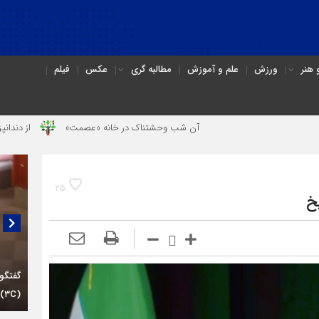
هنر
ورزش
علم و آموزش
مطالبه گری
عکس
فیلم
آن شب وحشتناک در خانه «عصمت»
از دندانپزشک قاتل تا قاتل‌ شدن رست
25
خ
گفتگو
(۳C)