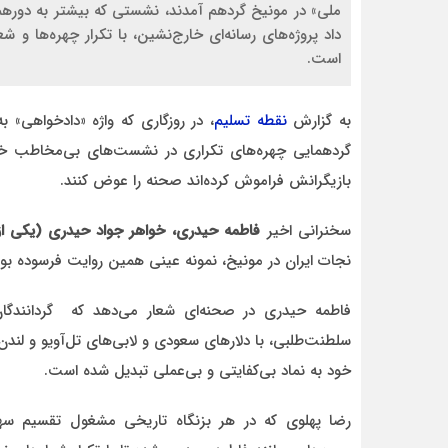
ملی» در مونیخ گردهم آمدند، نشستی که بیشتر به دور
داد پروژه‌های رسانه‌ای خارج‌نشین، با تکرار چهره‌ها و 
است.
به گزارش
نقطه تسلیم
، در روزگاری که واژه «دادخواهی» به
احمد
گردهمایی چهره‌های تکراری در نشست‌های بی‌مخاطب خارج
به برخورد قاطع
روحشان شاد. دقیقا مشکل کشور ما این اس که به
بازیگرانش فراموش کرده‌اند صحنه را عوض کنند.
موضوع مدیر و مدیریت اهمیت داده نمیشود.
وقتی هر فردی با هر تحصیلات
سخنرانی اخیر
فاطمه حیدری، خواهر جواد حیدری (یکی از اغت
نجات ایران در مونیخ، نمونه عینی همین روایت فرسوده بود
فاطمه حیدری در صحنه‌ای شعار می‌دهد که گردانندگان
سلطنت‌طلبی، با دلارهای سعودی و لابی‌های تل‌آویو و لند
خود به نماد بی‌کفایتی و بی‌عملی تبدیل شده است.
رضا پهلوی که در هر بزنگاه تاریخی مشغول تقسیم سهم