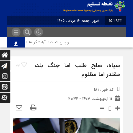
15:29:22
امروز : جمعه, ۱۶ مرداد , ۱۴۰۵
برابر با : Friday - 7 August - 2026
رییس اتحادیه: آرایشگر هتاک در قزوین عضو اتحاد
سپاه، صلح طلب اما جنگ بلد،
37
مقتدر اما مظلوم
کد خبر : 181
۱۱ اردیبهشت ۱۴۰۳ - ۲۰:۳۲