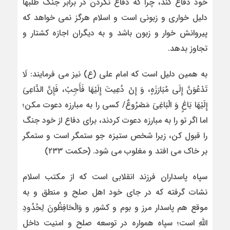
خود دفاع کند، چرا که دفاع نکردن در برابر جنگ طلبها
دلیل خوارى و زبونى است و اسلام هرگز نمی خواهد که
پیروانش خوار و زبون باشد و به دیگران اجازه کشتار و
تجاوز بدهد.
به همین دلیل است که امام علی (ع) نیز مى فرمایند: لَا
تَدْعُوَنَّ إِلَى مُبَارَزَهٍ، وَ إِنْ دُعِیتَ إِلَیْهَا فَأَجِبْ، فَإِنَّ الدَّاعِیَ
إِلَیْهَا بَاغٍ وَ الْبَاغِیَ مَصْرُوعٌ/ کسى را به مبارزه دعوت مکن؛
اما اگر تو را به مبارزه دعوت کردند، براى دفاع از خود جنگ
را قبول کن، زیرا شخص ستیزه جو ستمگر است و ستمگر
بر خاک مى افتد و مغلوب مى شود. (حکمت ۲۳۳)
سپاه پاسداران فرزند انقلابی است که از مکتب اسلام
نشات گرفته که در جای خود اهل صلح و منطق و به
موقع هم پاسدار مرز و بوم و کشور و وَالْحَافِظُونَ لِحُدُودِ
اللّهِ است؛ سپاه همواره در توسعه صلح و امنیت داخل