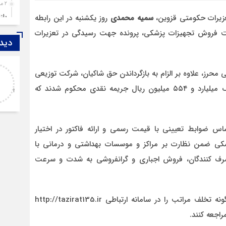
2 ماه قبل
باز
عزیرات حکومتی قزوین،
سمیه محمدی
روز یکشنبه در این رابطه
4 ماه قبل
 گرانفروشی شرکت فروش تجهیزات پزشکی، پرونده جهت رسیدگی در تعزیرات
دیدگ
قزوین ۱۴۰۴، گا
4 ماه قبل
عبداله
چها
محرز، علاوه بر الزام به بازگرداندن حق شاکیان، شرکت توزیعی
باسلام مطلبی را تحت
5 ماه قبل
تجهیزات پزشکی و یک عضو هیات مدیره به پرداخت یک میلیارد و ۵۵۴ میلیون ریال جریمه نقدی محکوم شدند که
عنوانhttps://s.w.org/images/core/emoji/17.0.2/svg/1f447.svg
مرد
اندر حکایت قتل مادر و دختر قزو
6 ماه قبل
پمپ
ساس ضوابط تعیینی با قیمت رسمی و ارائه فاکتور در اختیار
7 ماه قبل
شکی ضمن نظارت بر مراکز و موسسات بهداشتی و درمانی با
آتش
ف کنندگان، فروش اجباری و گرانفروشی به شدت و سرعت
7 ماه قبل
ازد
8 ماه قبل
این مسوول از شهروندان خواست در صورت مشاهده هرگونه تخلف مراتب را در سامانه ارتباطی http://tazirat135.ir
حضو
اجعه کنند.