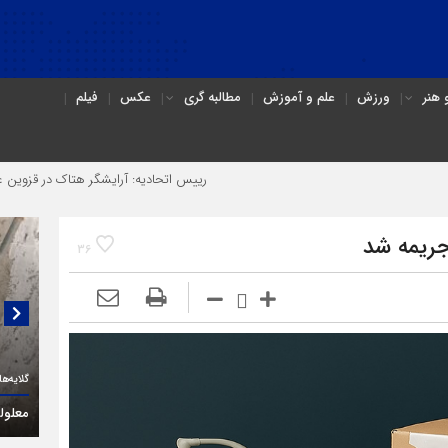
هنر
ورزش
علم و آموزش
مطالبه گری
عکس
فیلم
رییس اتحادیه: آرایشگر هتاک در قزوین عضو اتحادیه نب
جریمه شد
36
گلایه‌های یک فعال حقوق معلولان در قزوین:
گفتگو
(۳C)