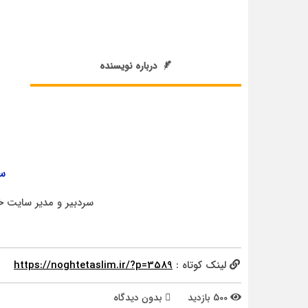
درباره نویسنده
سر
سردبیر و مدیر سایت خ
لینک کوتاه :
https://noghtetaslim.ir/?p=3589
500 بازدید
بدون دیدگاه