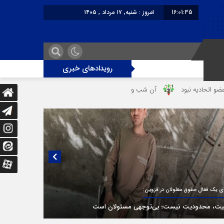
16:01:35
امروز : شنبه, ۱۷ مرداد , ۱۴۰۵
برابر با : Saturday - 8 August - 2026
رویدادهای خبری
ود
آن شب وحشتناک در خانه «عصمت»
از دندانپزشک قاتل تا قاتل‌ شد
یی منتشر نشده با پروفسور اهرنجانی، صاحب نظریه سه‌ شاخگی