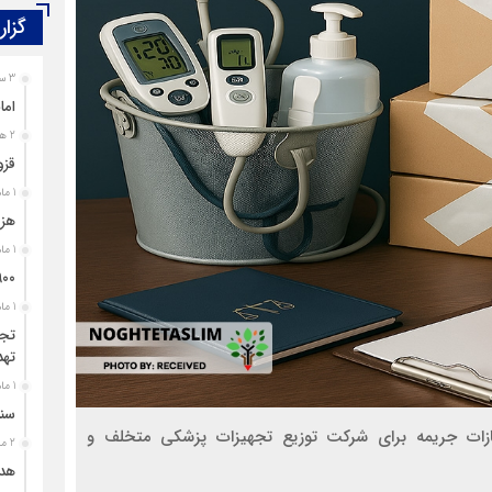
گزار
3 ساعت قبل
اما
معلولیت، محدودیت نیست؛ بی‌توجهی مسئولان است
2 هفته قبل
قزو
1 ماه قبل
هزی
1 ماه قبل
۹۰۰ پرونده برای اغتشاشگران قزوین تشک
1 ماه قبل
تجل
تهد
1 ماه قبل
سند
ین از مجازات جریمه برای شرکت توزیع تجهیزات پزشکی متخلف و
2 ماه قبل
هدی