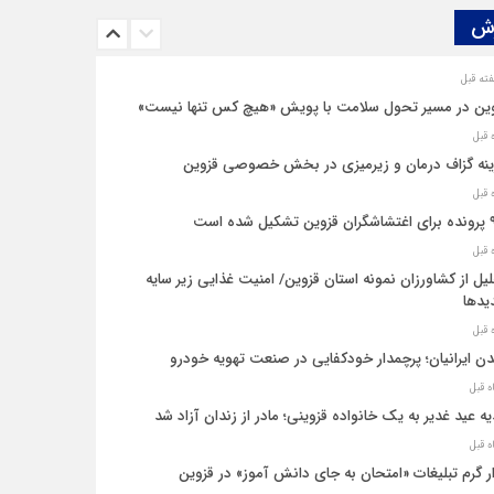
ش‌
ین در مسیر تحول سلامت با پویش «هیچ‌ کس تنها نیست»
نه‌ گزاف درمان و زیرمیزی در بخش خصوصی قزوین
یل شده است
یل از کشاورزان نمونه استان قزوین/ امنیت غذایی زیر سایه
یدها
ن ایرانیان؛ پرچمدار خودکفایی در صنعت تهویه خودرو
ه عید غدیر به یک خانواده قزوینی؛ مادر از زندان آزاد شد
ار گرم تبلیغات «امتحان به جای دانش‌ آموز» در قزوین