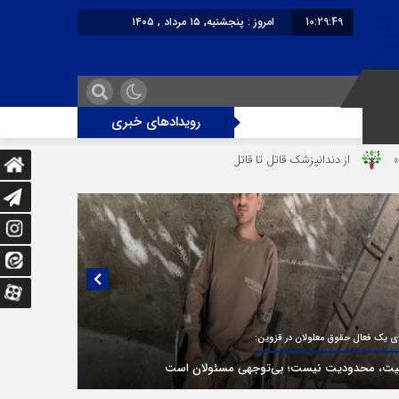
10:29:49
امروز : پنجشنبه, ۱۵ مرداد , ۱۴۰۵
برابر با : Thursday - 6 August - 2026
رویدادهای خبری
دندانپزشک قاتل تا قاتل‌ شدن رستوران‌‌دار
دختر ۱۶ ساله در تصادف آزادراه قزوین-کرج به کام مرگ رفت
یی منتشر نشده با پروفسور اهرنجانی، صاحب نظریه سه‌ شاخگی