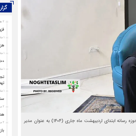
(۳C)
گزار
2 هفته قبل
معلولیت، محدودیت نیست؛ بی‌توجهی مسئولان است
قزو
1 ماه قبل
هزی
1 ماه قبل
۹۰۰ پرونده برای اغتشاشگران قزوین تشک
1 ماه قبل
تجل
تهد
1 ماه قبل
سند
2 ماه قبل
هدی
علیرضا ضرغامی یکی از جوانان دهه شصتی و فعال در حوزه رسانه ابتدای اردیبهشت ماه جاری (۱۴۰۴) به عنوان مدیر
2 ماه قبل
باز