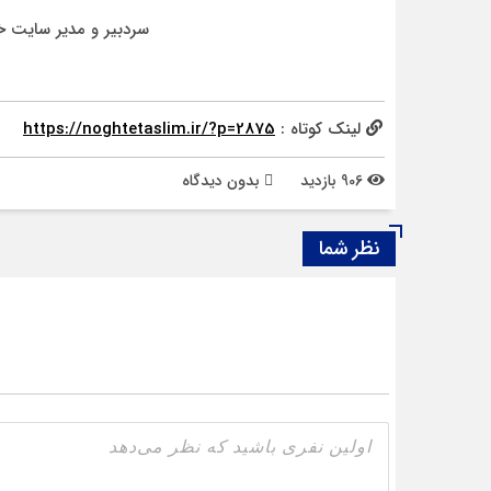
سردبیر و مدیر سایت خ
لینک کوتاه :
https://noghtetaslim.ir/?p=2875
906 بازدید
بدون دیدگاه
نظر شما