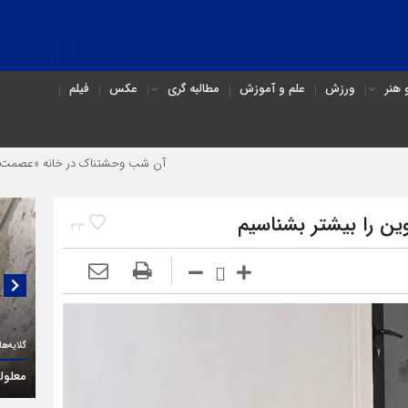
هنر
ورزش
علم و آموزش
مطالبه گری
عکس
فیلم
آن شب وحشتناک در خانه «عصمت»
از 
ین را بیشتر بشناسیم
33
گلایه‌های یک فعال حقوق معلولان در قزوین:
گفتگو