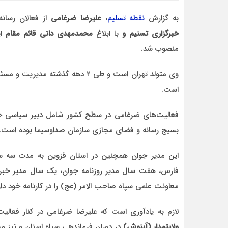
به گزارش
نقطه تسلیم
،
علیرضا ضرغامی
از فعالان رسان
خبرگزاری تسنیم و
با ابلاغ
محمدمهدی دانی قائم مقام
ای
منصوب شد.
احمد
وی متولد تهران است و طی ۲ دهه گذ
د قاطع
روحشان شاد. دقیقا مشکل کشور ما این اس که به
است.
موضوع مدیر و مدیریت اهمیت داده نمیشود.
وقتی هر فردی با هر تحصیلات
فعالیت‌های ضرغامی در سطح کشور شامل دبیر سیاسی خبرگز
بسیج رسانه و فضای مجازی سازمان صداوسیما بوده است.
فارس، هفت سال مدیر روزنامه جوان، یک سال مدیر خبرگز
معاونت علمی سپاه صاحب الامر (عج) را در کارنامه خود دار
لازم به یادآوری است که علیرضا ضرغامی در کنار فعالیت
ولایتمدار (آبنوش)
در دوران فرماندهی سپاه استان و نیز مشا