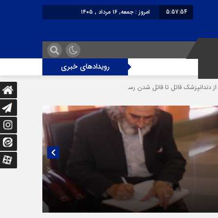
5:57:54
امروز : جمعه, ۱۶ مرداد , ۱۴۰۵
برابر با : Friday - 7 August - 2026
رویدادهای خبری
قاتل تا قاتل‌ شدن رستوران‌‌دار
دختر ۱۶ ساله در تصادف آزادراه قزوین-کرج به کام مرگ رفت
یی منتشر نشده با پروفسور اهرنجانی، صاحب نظریه سه‌ شاخگی