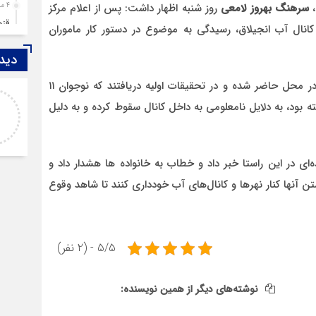
4 ماه قبل
،
سرهنگ بهروز لامعی
روز شنبه اظهار داشت: پس از اعلام مرکز
قزوین ۱۴۰۴، گا
ق شدگی در کانال آب انجيلاق، رسيدگی به موضوع در دستور کار ماموران
4 ماه قبل
دیدگ
چها
5 ماه قبل
وی اضافه کرد: ماموران با دريافت اين گزارش به سرعت در محل حاضر شده و در تحقيقات اوليه دريافتند که نوجوان ۱۱
اصغر
مرد
ته بود، به دلايل نامعلومی به داخل کانال سقوط کرده و به دليل
خدا لعنتشون کنه که فقط نکات منفی ما رو نمایش
6 ماه قبل
میدن
پمپ
7 ماه قبل
‌ای در اين راستا خبر داد و خطاب به خانواده ها هشدار داد و
آتش
تن آنها کنار نهرها و کانال‌های آب خودداری کنند تا شاهد وقوع
7 ماه قبل
ازد
8 ماه قبل
حضو
5/5 - (2 نفر)
8 ماه قبل
دخت
نوشته‌های دیگر از همین نویسنده: