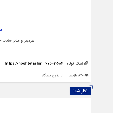
سر
سردبیر و مدیر سایت خ
لینک کوتاه :
https://noghtetaslim.ir/?p=3584
820 بازدید
بدون دیدگاه
نظر شما