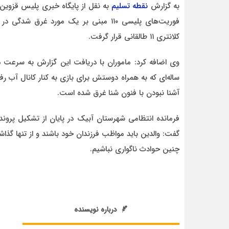
به گزارش
نقطه تسلیم
به نقل از پایگاه خبری پلیس قزوین
فوريت‌های پليسی ۱۱۰ مبنی بر يک مورد غر
کلانتری ۱۱ طالقانی قرار گرفت.
احمد
ساله‌ای که به همراه دوستش براي بازی به کنار کانال آب رف
د قاطع
روحشان شاد. دقیقا مشکل کشور ما این اس که به
آشنا نبودن با فنون شنا غرق شده است.
موضوع مدیر و مدیریت اهمیت داده نمیشود.
وقتی هر فردی با هر تحصیلات
فرمانده انتظامی شهرستان آبيک در پايان از تشکيل پرونده
گفت: والدين بايد مواظب فرزندان خود باشند و از تنها گذاش
چنين حوادث ناگواری نباشيم.
درباره نویسنده