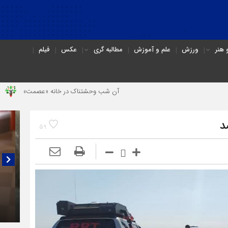
هنر
ورزش
علم و آموزش
مطالبه گری
عکس
فیلم
آن شب وحشتناک در خانه «عصمت»
از دندانپزشک 
59
گفتگو
(۳C)