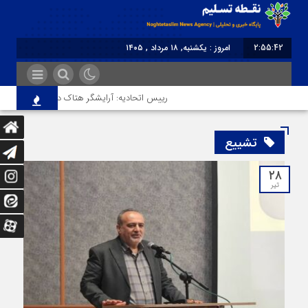
2:55:43
امروز : یکشنبه, ۱۸ مرداد , ۱۴۰۵
برابر با : Sunday - 9 August - 2026
رییس اتحادیه: آرایشگر هتاک در قزوین عضو اتحادیه نب
تشییع
۲۸
تیر