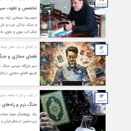
۲۰
فروردین
تخصص و تعهد، میراث
حمیدرضا سبحانی نژاد، نو
و سبک زندگی غرب و شرق 
تفکر ناب نبوی و علوی به 
۱۲
در گفتگو با یک فعال فره
آبان
فضای مجازی و جنگ ن
دبیر قرارگاه مردمی جنگ 
طریق فضای مجازی درحال بم
۱۴
در گفت و گو با نقطه تسلی
شهریور
جنگ نرم و راه‌های مق
یک پژوهشگر حوزه مباحث 
نرم دشمن از منظر قرآن و ر