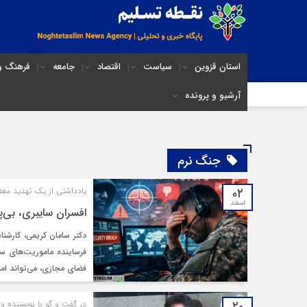
استان قزوین
سیاست
اقتصاد
جامعه
فرهنگ و 
آرشیو و پرونده
جنگ نرم
۰۲
یادداشتی از یک تهدید مغف
اسفند
افسران سایبری، بی‌پ
دکتر سامان کریمی، کارشنا
فرساینده ماموریت‌های سا
فضای مجازی، می‌تواند امن
در گفت و گو با نویسنده 