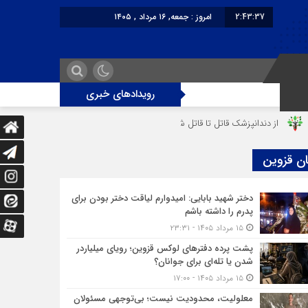
2:43:38
امروز : جمعه, ۱۶ مرداد , ۱۴۰۵
برابر با : Friday - 7 August - 2026
رویدادهای خبری
ز دندانپزشک قاتل تا قاتل‌ شدن رستوران‌‌دار
دختر ۱۶ ساله در تصادف آزادراه قزوین-کرج به کام مرگ رفت
ان قزوین
دختر شهید بابایی: امیدوارم لیاقت دختر بودن برای
پدرم را داشته باشم
۱۵ مرداد ۱۴۰۵ - ۲۳:۳۱
پشت پرده دفترهای لوکس قزوین؛ رویای میلیاردر
شدن یا تله‌ای برای جوانان؟
۱۵ مرداد ۱۴۰۵ - ۱۷:۰۰
معلولیت، محدودیت نیست؛ بی‌توجهی مسئولان