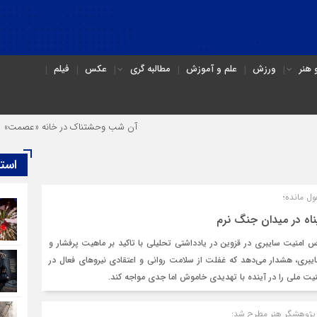
هنر
ورزش
علم و آموزش
مطالبه گری
عکس
فیلم
آن شب وحشتناک در خانه «عصمت»
ا
است
ول مانده؛
ناه در میدان جنگ نرم
س امنیت سایبری در قزوین در یادداشتی تحلیلی با تاکید بر ماهیت پرفشار و
یبری، هشدار می‌دهد که غفلت از سلامت روانی و اعتقادی نیروهای فعال در
یت ملی را در آینده با تهدیدی خاموش اما جدی مواجه کند.
و پژوهشگر هنر مطرح شد: