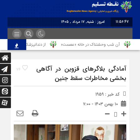
11:56:47
امروز : شنبه, ۱۷ مرداد , ۱۴۰۵
برابر با : Saturday - 8 August - 2026
آن شب وحشتناک در خانه «عصمت»
از دندانپزشک قاتل تا قاتل‌ شدن 
آمادگی بلاگرهای قزوین در آگاهی
74
بخشی مخاطرات سقط جنین
کد خبر : 1959
۱۰ بهمن ۱۴۰۳ - ۷:۰۰