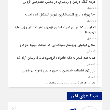
هزینه‌ گزاف درمان و زیرمیزی در بخش خصوصی قزوین
1 ماه قبل
۹۰۰ پرونده برای اغتشاشگران قزوین تشکیل شده است
1 ماه قبل
تجلیل از کشاورزان نمونه استان قزوین/ امنیت غذایی زیر سایه
تهدیدها
1 ماه قبل
سندن ایرانیان؛ پرچمدار خودکفایی در صنعت تهویه خودرو
2 ماه قبل
هدیه عید غدیر به یک خانواده قزوینی؛ مادر از زندان آزاد شد
2 ماه قبل
بازار گرم تبلیغات «امتحان به جای دانش‌ آموز» در قزوین
4 ماه قبل
قزوین ۱۴۰۴، گام‌هایی در سایه چالش‌ها
4 ماه قبل
دیدگاههای اخیر
چهارشنبه‌ سوری بی‌غوغا
5 ماه قبل
احمد
مردم قزوین زیر آوار گرانی مسکن