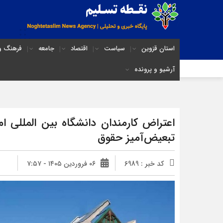
استان قزوین
سیاست
اقتصاد
جامعه
فرهنگ و 
آرشیو و پرونده
اعتراض کارمندان دانشگاه بین المللی ام
تبعیض‌آمیز حقوق
کد خبر : 6989
۰۶ فروردین ۱۴۰۵ - ۷:۵۷