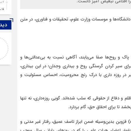
4 ماه قبل
قزوین ۱۴۰۴، گا
4 ماه قبل
 دانشگاه‌ها و موسسات وزارت علوم، تحقیقات و فناوری، در متن
دیدگ
چها
5 ماه قبل
اصغر
مرد
خدا لعنتشون کنه که فقط نکات منفی ما رو نمایش
6 ماه قبل
میدن
پمپ
ک و روح‌ها صفا می‌یابند، آگاهی نسبت به بی‌عدالتی‌ها و
6 ماه قبل
 برای سیر کردن گرسنگی روح و بیداری وجدان؛ در این بیداری،
آتش
بر در روزه داری با درک رنج محرومیت، احساس مسئولیت و
7 ماه قبل
ازد
8 ماه قبل
ظلم و دفاع از حقوقی که سلب شده‌اند. گویی روزه‌داری، نه تنها
حضو
بخشد تا برای احقاق حق، گام بردارد.
8 ماه قبل
دخت
) قزوین بدین‌وسیله ضمن ابراز تاسف عمیق، رفتار غیر مدنی و
تف در افزایش انحصاری ۷۵ درصدی حقوق اعضاء هیات علمی را که در روزهای پایانی سال موجب