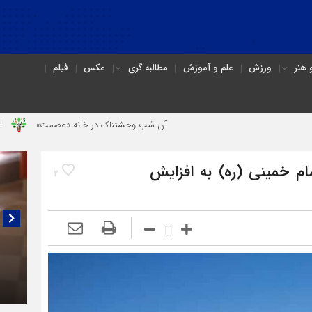
هنر
ورزش
علم و آموزش
مطالبه گری
عکس
فیلم
آن شب وحشتناک در خانه «عصمت»
از دندانپزشک قاتل
ام خمینی (ره) به افزایش
2
گفتگو
(۳C)