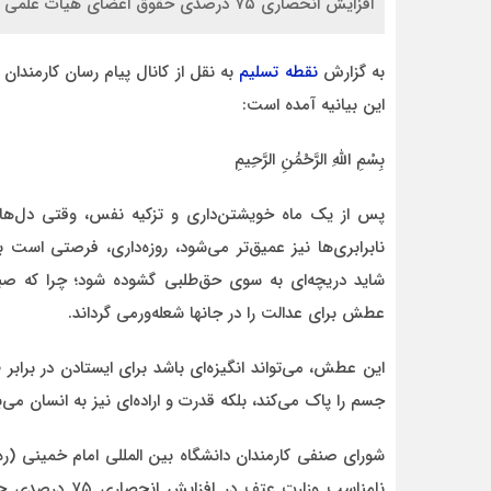
افزایش انحصاری ۷۵ درصدی حقوق اعضای هیات علمی را اقدامی تبعیض‌ آمیز دانست.
به گزارش
نقطه تسلیم
به نقل از کانال پیام رسان کارمندان
این بیانیه آمده است:
احمد
بِسْمِ اللَّهِ الرَّحْمَٰنِ الرَّحِيمِ
د قاطع
روحشان شاد. دقیقا مشکل کشور ما این اس که به
موضوع مدیر و مدیریت اهمیت داده نمیشود.
پس از یک ماه خویشتن‌داری و تزکیه نفس، وقتی دل‌ها پا
وقتی هر فردی با هر تحصیلات
نابرابری‌ها نیز عمیق‌تر می‌شود، روزه‌داری، فرصتی است
شاید دریچه‌ای به سوی حق‌طلبی گشوده شود؛ چرا که ص
عطش برای عدالت را در جانها شعله‌ورمی گرداند.
این عطش، می‌تواند انگیزه‌ای باشد برای ایستادن در برابر 
جسم را پاک می‌کند، بلکه قدرت و اراده‌ای نیز به انسان می‌
شورای صنفی کارمندان دانشگاه بین المللی امام خمینی (ره
نامناسب وزارت ع