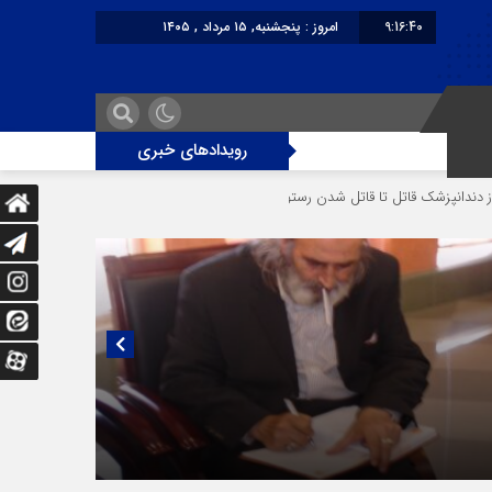
9:16:40
امروز : پنجشنبه, ۱۵ مرداد , ۱۴۰۵
برابر با : Thursday - 6 August - 2026
رویدادهای خبری
 تا قاتل‌ شدن رستوران‌‌دار
دختر ۱۶ ساله در تصادف آزادراه قزوین-کرج به کام مرگ رفت
یی منتشر نشده با پروفسور اهرنجانی، صاحب نظریه سه‌ شاخگی