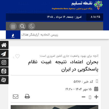
8:18:25
امروز : جمعه, ۱۶ مرداد , ۱۴۰۵
برابر با : Friday - 7 August - 2026
رییس اتحادیه: آرایشگر هتاک در قزوین عضو اتحادیه
آنچه برای بهبود وضعیت جاری کشور ضروری است:
9
بحران اعتماد، نتیجه غیبت نظام
پاسخگویی در ایران
کد خبر : 5266
۱۵ مهر ۱۴۰۴ - ۱۹:۲۰