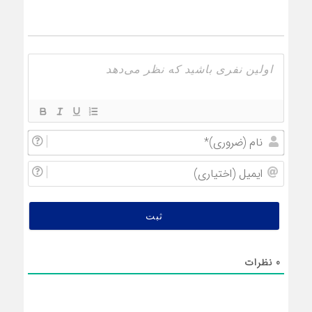
نام
(ضروری
ایمیل
(اختیار
0
نظرات