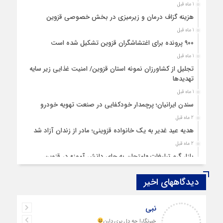
1 ماه قبل
هزینه‌ گزاف درمان و زیرمیزی در بخش خصوصی قزوین
1 ماه قبل
۹۰۰ پرونده برای اغتشاشگران قزوین تشکیل شده است
1 ماه قبل
تجلیل از کشاورزان نمونه استان قزوین/ امنیت غذایی زیر سایه
تهدیدها
1 ماه قبل
سندن ایرانیان؛ پرچمدار خودکفایی در صنعت تهویه خودرو
2 ماه قبل
هدیه عید غدیر به یک خانواده قزوینی؛ مادر از زندان آزاد شد
2 ماه قبل
بازار گرم تبلیغات «امتحان به جای دانش‌ آموز» در قزوین
4 ماه قبل
دیدگاههای اخیر
قزوین ۱۴۰۴، گام‌هایی در سایه چالش‌ها
4 ماه قبل
عبداله
نبی
چهارشنبه‌ سوری بی‌غوغا
متاسفانه به نظر می‌رسد نویسنده تحلیل، حالی
خبرنگارا چه
5 ماه قبل