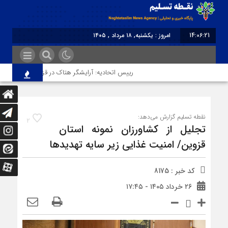
14:06:21
امروز : یکشنبه, ۱۸ مرداد , ۱۴۰۵
برابر با : Sunday - 9 August - 2026
رییس اتحادیه: آرایشگر هتاک در قزوین عضو اتحادیه نبو
نقطه تسلیم گزارش می‌دهد:
2
تجلیل از کشاورزان نمونه استان
قزوین/ امنیت غذایی زیر سایه تهدیدها
کد خبر : 8175
۲۶ خرداد ۱۴۰۵ - ۱۷:۴۵