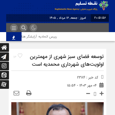
20:51:56
امروز : جمعه, ۱۶ مرداد , ۱۴۰۵
برابر با : Friday - 7 August - 2026
رییس اتحادیه: آرایشگر هتاک در قزوین عضو ات
توسعه فضای سبز شهری از مهمترین
13
اولویت‌های شهرداری محمدیه است
کد خبر : 2384
۰۴ مهر ۱۴۰۳ - ۱۵:۵۴