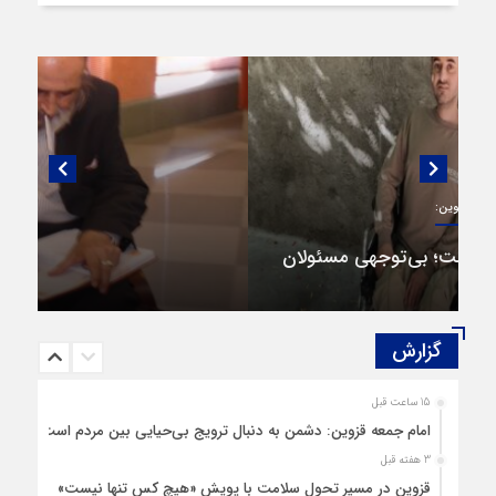
گفتگویی منتشر نشده با پروفسور اهرنجانی،
صاحب نظریه سه‌ شاخگی (۳C)
گزارش‌
15 ساعت قبل
امام جمعه قزوین: دشمن به دنبال ترویج بی‌حیایی بین مردم است
3 هفته قبل
قزوین در مسیر تحول سلامت با پویش «هیچ‌ کس تنها نیست»