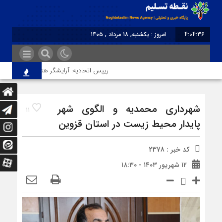
4:04:36
امروز : یکشنبه, ۱۸ مرداد , ۱۴۰۵
برابر با : Sunday - 9 August - 2026
رییس اتحادیه: آرایشگر هتاک در قزوین عضو ات
شهرداری محمدیه و الگوی شهر
11
پایدار محیط زیست در استان قزوین
کد خبر : 2378
۱۲ شهریور ۱۴۰۳ - ۱۸:۳۰