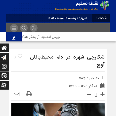
10:10:05
امروز : دوشنبه, ۱۹ مرداد , ۱۴۰۵
برابر با : Monday - 10 August - 2026
رییس اتحادیه: آرایشگر هتاک در قزوین عضو اتحا
شکارچی سُهره‌ در دام محیط‌بانان
18
آوج
کد خبر : 5816
۰۸ آذر ۱۴۰۴ - ۱۵:۴۶