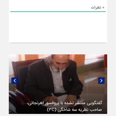
0
نظرات
گفتگویی منتشر نشده با پروفسور اهرنجانی،
صاحب نظریه سه‌ شاخگی (۳C)