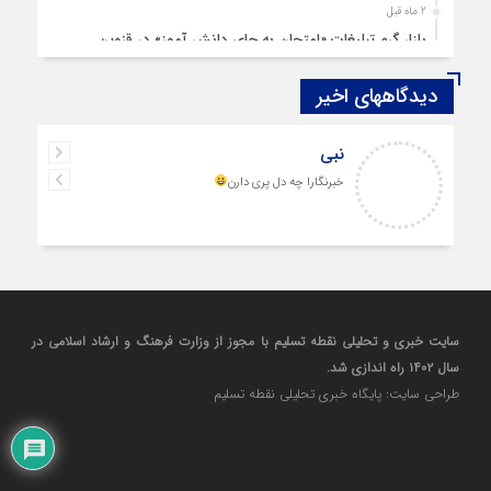
2 ماه قبل
بازار گرم تبلیغات «امتحان به جای دانش‌ آموز» در قزوین
4 ماه قبل
دیدگاههای اخیر
قزوین ۱۴۰۴، گام‌هایی در سایه چالش‌ها
4 ماه قبل
نبی
چهارشنبه‌ سوری بی‌غوغا
خبرنگارا چه دل پری دارن
5 ماه قبل
مردم قزوین زیر آوار گرانی مسکن
6 ماه قبل
پمپ‌ بنزین سوخته قزوین قربانی بند «اغتشاش»
7 ماه قبل
آتش در دیار مینودری/ ردپای خشن اغتشاشگران در قزوین
سایت خبری و تحلیلی نقطه تسلیم با مجوز از وزارت فرهنگ و ارشاد اسلامی در
7 ماه قبل
سال ۱۴۰۲ راه اندازی شد.
ازدواج «فردین» و «زهرا» در قزوین، آغاز یک زندگی ساده
طراحی سایت: پایگاه خبری تحلیلی نقطه تسلیم
8 ماه قبل
حضور بی‌سابقه بلاگرها در نشست خبری شمس آذر قزوین