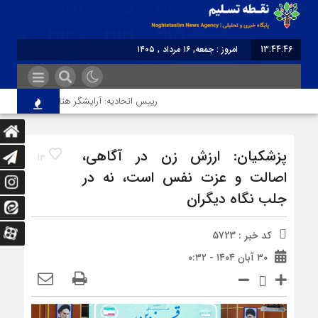
13:44:46
امروز : جمعه, ۱۶ مرداد , ۱۴۰۵
برابر با : Friday - 7 August - 2026
رییس اتحادیه: آرایشگر هتاک در قزوین عضو اتح
پزشکیان: ارزش زن در آگاهی،
13
اصالت و عزت نفس است، نه در
جلب نگاه دیگران
کد خبر : 5723
۳۰ آبان ۱۴۰۴ - ۰:۳۲