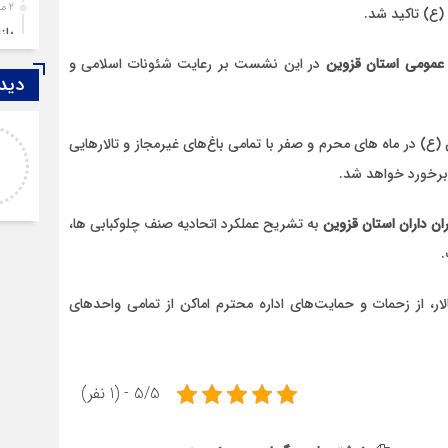
2 ماه قبل
(ع) تاکید شد.
باز
4 ماه قبل
 عمومی استان قزوین
در این نشست بر رعایت شئونات اسلامی و
دیدگ
قزوین ۱۴۰۴، گا
4 ماه قبل
عبداله
چها
(ع) در ماه های محرم و صفر با تمامی باغ‌های غیرمجاز و تالارهایی
متاسفانه به نظر می‌رسد نویسنده تحلیل، حالی بهتر
5 ماه قبل
 برخورد خواهد شد.
https://s
از قاتل ندارد با این فرق که قاتل همسر و فرزند خود
مرد
را فدای هوی
6 ماه قبل
ران داران استان قزوین
به تشریح عملکرد اتحادیه صنف چلوکبابی ها،
پمپ
.
7 ماه قبل
آتش
ر، از زحمات و حمایت‌های اداره محترم اماکن از تمامی واحدهای
7 ماه قبل
ازد
8 ماه قبل
5/5 - (1 نفر)
حضو