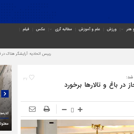
هنر
ورزش
علم و آموزش
مطالبه گری
عکس
فیلم
رییس اتحادیه: آرایشگر هتاک در قزوین عضو ات
 شد:
37
 در باغ و تالارها برخورد
گلایه‌های یک فعال حقوق معلولان در قزوین: