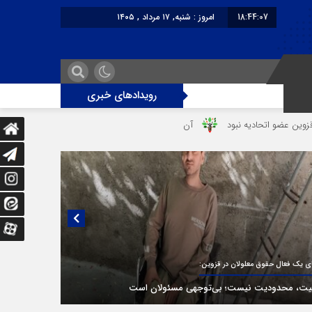
18:44:07
امروز : شنبه, ۱۷ مرداد , ۱۴۰۵
برابر با : Saturday - 8 August - 2026
رویدادهای خبری
حادیه نبود
آن شب وحشتناک در خانه «عصمت»
از دندانپزشک قاتل تا 