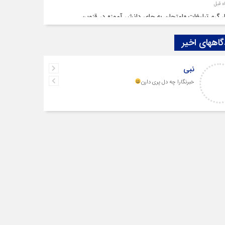
ار گرم تبلیغات «امتحان به جای دانش‌ آموز» در قزوین
اههای اخیر
م‌هایی در سایه چالش‌ها
نبی
رشنبه‌ سوری بی‌غوغا
خبرنگارا چه دل پری دارن
م قزوین زیر آوار گرانی مسکن
‌ بنزین سوخته قزوین قربانی بند «اغتشاش»
 در دیار مینودری/ ردپای خشن اغتشاشگران در قزوین
واج «فردین» و «زهرا» در قزوین، آغاز یک زندگی ساده
ر بی‌سابقه بلاگرها در نشست خبری شمس آذر قزوین