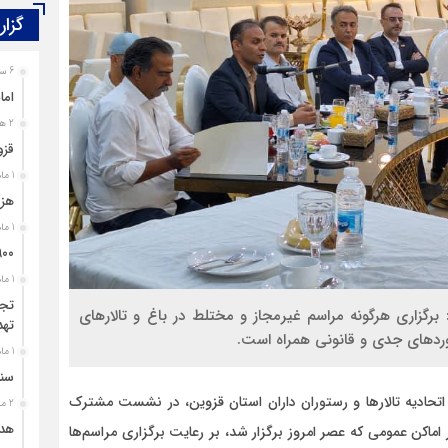
گزار
معلولیت، محدودیت نیست؛ بی‌توجهی مسئولان است
گفتگ
(۳C)
6 ساعت قبل
اما
2 هفته قبل
قزو
1 ماه قبل
هزی
1 ماه قبل
۹۰۰ پرونده برای اغتشاشگران قزوین تشک
1 ماه قبل
تجل
رگزاری هرگونه مراسم غیرمجاز و مختلط در باغ و تالارهای
تهد
خوردهای جدی و قانونی همراه است.
1 ماه قبل
سند
اتحادیه تالارها و رستوران داران استان قزوین، در نشست مشترک
2 ماه قبل
هدی
 اماکن عمومی که عصر امروز برگزار شد، بر رعایت برگزاری مراسم‌ها