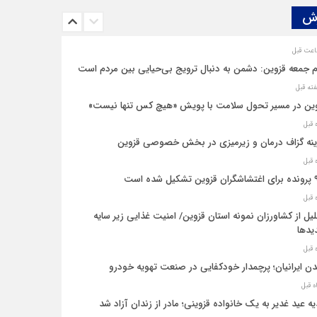
ش‌
ویی منتشر نشده با پروفسور اهرنجانی، صاحب نظریه سه‌ شاخگی
م جمعه قزوین: دشمن به دنبال ترویج بی‌حیایی بین مردم است
ین در مسیر تحول سلامت با پویش «هیچ‌ کس تنها نیست»
نه‌ گزاف درمان و زیرمیزی در بخش خصوصی قزوین
یل شده است
یل از کشاورزان نمونه استان قزوین/ امنیت غذایی زیر سایه
یدها
ن ایرانیان؛ پرچمدار خودکفایی در صنعت تهویه خودرو
ه عید غدیر به یک خانواده قزوینی؛ مادر از زندان آزاد شد