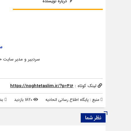
درباره نویسنده
سر
سردبیر و مدیر سایت خ
لینک کوتاه :
https://noghtetaslim.ir/?p=416
منبع : پایگاه اطلاع رسانی اتحادیه
1820 بازدید
بد
نظر شما