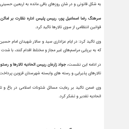
به شکل قانونی و در شان روزهای باقی مانده به اربعین حسینی 
سرهنگ رضا اسماعیل پور، رییس پلیس اداره نظارت بر اماکن
قوانین انتظامی از سوی تالارها تاکید کرد.
عبداله
وی تاکید کرد: در ایام عزاداری سید و سالار شهیدان امام حسین 
موضوع
باسلام مطلبی را تحت
که به برپایی مراسم‌های غیر مجاز و مختلط اقدام کنند، با شدت
ور
عنوان.w.org/images/core/emoji/17.0.2/svg/1f447.svg
اندر حکایت قتل مادر و دختر قزو
در ادامه این نشست،
جواد زارعان رییس اتحادیه تالارها و رستو
تالارهای پذیرایی و رسته های وابسته شهرستان قزوین پرداخت
وی ضمن تاکید بر رعایت مسائل شئونات اسلامی در باغ و تالا
اتحادیه تقدیر و تشکر کرد.