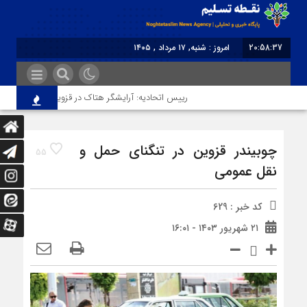
20:58:37
امروز : شنبه, ۱۷ مرداد , ۱۴۰۵
برابر با : Saturday - 8 August - 2026
رییس اتحادیه: آرایشگر هتاک در قزوین عضو اتحادیه نبود
چوبیندر قزوین در تنگنای حمل و
55
نقل عمومی
کد خبر : 629
۲۱ شهریور ۱۴۰۳ - ۱۶:۰۱