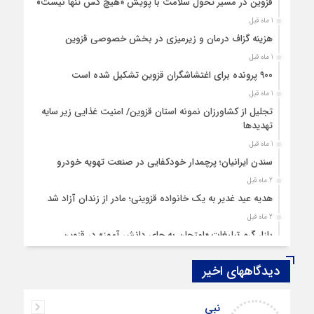
قزوین در مسیر تحول سلامت با پویش «هیچ‌ کس تنها نیست»
1 ماه قبل
هزینه‌ گزاف درمان و زیرمیزی در بخش خصوصی قزوین
1 ماه قبل
۹۰۰ پرونده برای اغتشاشگران قزوین تشکیل شده است
1 ماه قبل
تجلیل از کشاورزان نمونه استان قزوین/ امنیت غذایی زیر سایه
تهدیدها
1 ماه قبل
سندن ایرانیان؛ پرچمدار خودکفایی در صنعت تهویه خودرو
2 ماه قبل
هدیه عید غدیر به یک خانواده قزوینی؛ مادر از زندان آزاد شد
2 ماه قبل
بازار گرم تبلیغات «امتحان به جای دانش‌ آموز» در قزوین
4 ماه قبل
دیدگاههای اخیر
قزوین ۱۴۰۴، گام‌هایی در سایه چالش‌ها
4 ماه قبل
عبداله
چهارشنبه‌ سوری بی‌غوغا