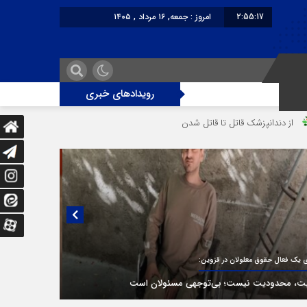
2:55:17
امروز : جمعه, ۱۶ مرداد , ۱۴۰۵
برابر با : Friday - 7 August - 2026
رویدادهای خبری
 قاتل‌ شدن رستوران‌‌دار
دختر ۱۶ ساله در تصادف آزادراه قزوین-کرج به کام مرگ رفت
یی منتشر نشده با پروفسور اهرنجانی، صاحب نظریه سه‌ شاخگی