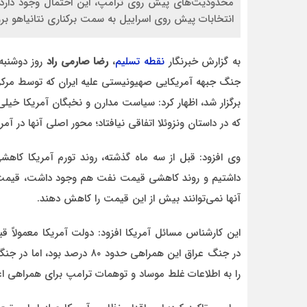
محدودیت‌های پیش روی ترامپ، این احتمال وجود دارد که 
انتخابات پیش‌ روی اسراییل به سمت برکناری نتانیاهو برو
به گزارش خبرنگار
نقطه تسلیم
،
رضا صارمی راد
روز دوشنبه
جنگ جبهه آمریکایی صهیونیستی علیه ایران که توسط مرکز
احمد
برگزار شد، اظهار کرد: سیاست‌ مدارن و نخبگان آمریکا خ
د قاطع
روحشان شاد. دقیقا مشکل کشور ما این اس که به
که در داستان ونزوئلا اتفاقی نیافتاد؛ محور اصلی آنها در آ
موضوع مدیر و مدیریت اهمیت داده نمیشود.
وقتی هر فردی با هر تحصیلات
وی افزود: قبل از سه ماه گذشته، روند تورم آمریکا ک
آنها نمی‌توانند بیش از این قیمت را کاهش دهند.
این کارشناس مسائل آمریکا افزود: دولت آمریکا معمولاً ق
در جنگ عراق این همراهی حدود 
را به اطلاعات غلط موساد و توهمات ترامپ برای همراهی ا