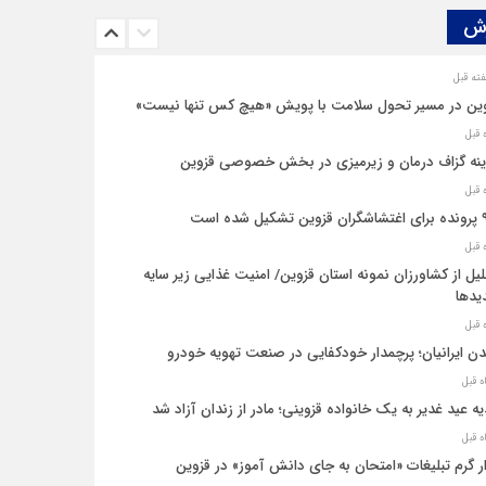
ش‌
ین در مسیر تحول سلامت با پویش «هیچ‌ کس تنها نیست»
نه‌ گزاف درمان و زیرمیزی در بخش خصوصی قزوین
یل شده است
یل از کشاورزان نمونه استان قزوین/ امنیت غذایی زیر سایه
یدها
ن ایرانیان؛ پرچمدار خودکفایی در صنعت تهویه خودرو
ه عید غدیر به یک خانواده قزوینی؛ مادر از زندان آزاد شد
ار گرم تبلیغات «امتحان به جای دانش‌ آموز» در قزوین