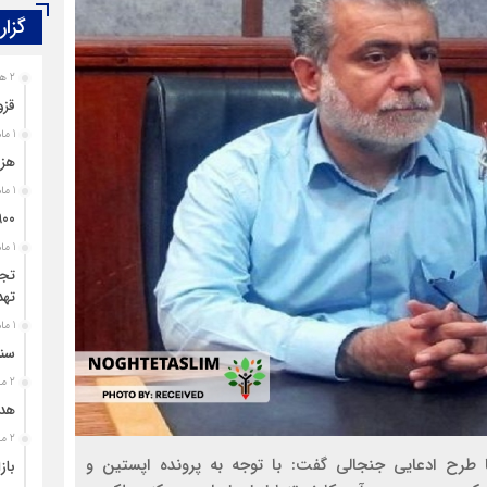
گزار
2 هفته قبل
قزو
1 ماه قبل
هزی
1 ماه قبل
۹۰۰ پرونده برای اغتشاشگران قزوین تشک
1 ماه قبل
تجل
تهد
1 ماه قبل
سند
2 ماه قبل
هدی
2 ماه قبل
طرح ادعایی جنجالی گفت: با توجه به پرونده اپستین و
باز