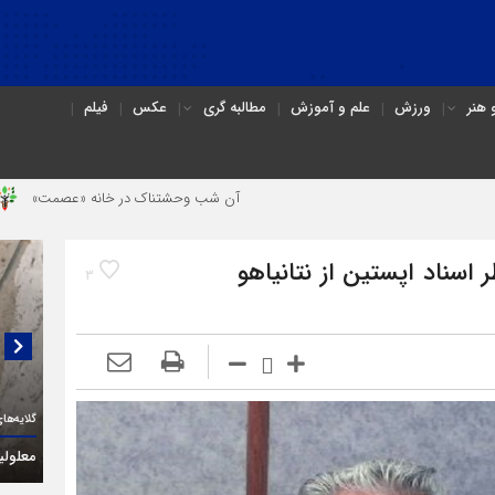
هنر
ورزش
علم و آموزش
مطالبه گری
عکس
فیلم
آن شب وحشتناک در خانه «عصمت»
از دندانپزشک قاتل تا
 اسناد اپستین از نتانیاهو
3
گفتگو
(۳C)