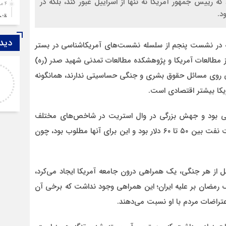
رییس‌ جمهور آمریکا نه تنها از اسراییل عبور کند، بلکه در
4 ماه قبل
د.
قزوین ۱۴۰۴، گا
4 ماه قبل
دیدگ
چها
 در نشست پنجم از سلسله نشست‌های آمریکاشناسی در بستر
5 ماه قبل
 مطالعات آمریکا و پژوهشکده مطالعات تمدنی شهید صدر (ره)
اصغر
مرد
یلی روی مسائل حقوق بشری و جنگی حساسیتی ندارند، همانگونه
خدا لعنتشون کنه که فقط نکات منفی ما رو نمایش
6 ماه قبل
مریکا بیشتر اقتصادی است.
میدن
پمپ
6 ماه قبل
اهشی بود و جهش بزرگی در وال استریت در شاخص‌های مختلف
آتش
داشتیم و روند کاهشی قیمت نفت هم وجود داشت، قیمت نفت بین ۵۰ تا ۶۰ دلار بود و این برای آنها مطلوب بود، چون
7 ماه قبل
ازد
8 ماه قبل
بل از هر جنگی، یک همراهی درون جامعه آمریکا ایجاد می‌کرد،
حضو
۸۰ درصد بود، اما در جنگ رمضان بر علیه ایران؛ این همراهی وجود نداشت که برخی آن
8 ماه قبل
دخت
عتراضات مردم با او نسبت می‌دهند.