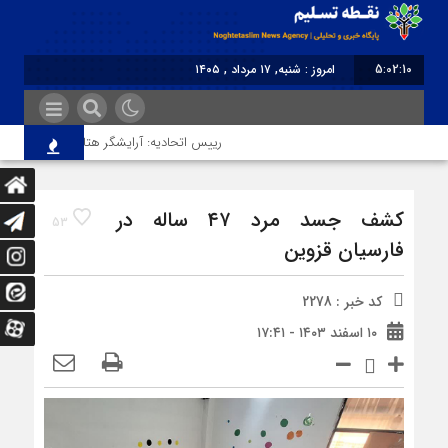
5:02:10
امروز : شنبه, ۱۷ مرداد , ۱۴۰۵
برابر با : Saturday - 8 August - 2026
رییس اتحادیه: آرایشگر هتاک در قزوین عضو ات
کشف جسد مرد ۴۷ ساله در
53
فارسیان قزوین
کد خبر : 2278
۱۰ اسفند ۱۴۰۳ - ۱۷:۴۱