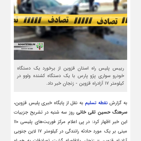
ریيس پليس راه استان قزوین از برخورد يک دستگاه
خودرو سواری پژو پارس با يک دستگاه کشنده ولوو در
کيلومتر ۱۷ آزادراه قزوين - زنجان خبر داد.
به گزارش
نقطه تسلیم
به نقل از پایگاه خبری پلیس قزوین،
سرهنگ حسين تقی خانی
روز سه شنبه در تشريح جزیيات
اين خبر اظهار کرد: در پی اعلام مركز فوريت‌های پليسی ۱۱۰
مبنی بر يک مورد حادثه رانندگی در کيلومتر ۱۷ لاين جنوبی
آزادراه قزوين – زنجان بلافاصله گشت تصادفات به همراه