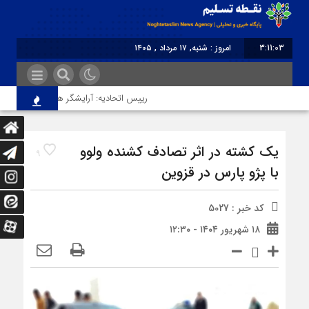
3:11:03
امروز : شنبه, ۱۷ مرداد , ۱۴۰۵
برابر با : Saturday - 8 August - 2026
رییس اتحادیه: آرایشگر هتاک در قزوین عضو ا
یک کشته در اثر تصادف کشنده ولوو
9
با پژو پارس در قزوین
کد خبر : 5027
۱۸ شهریور ۱۴۰۴ - ۱۲:۳۰