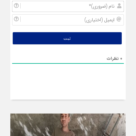
نام
(ضروری
ایمیل
(اختیار
0
نظرات