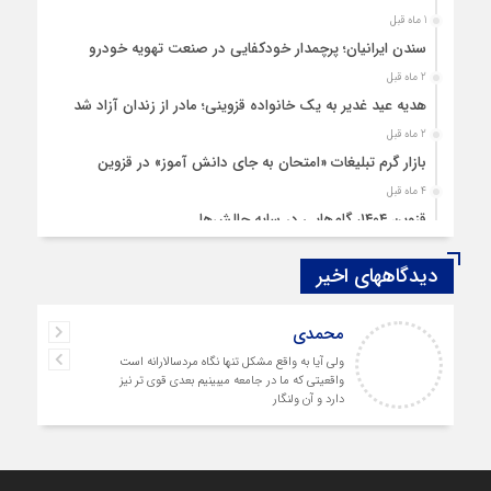
1 ماه قبل
سندن ایرانیان؛ پرچمدار خودکفایی در صنعت تهویه خودرو
2 ماه قبل
هدیه عید غدیر به یک خانواده قزوینی؛ مادر از زندان آزاد شد
2 ماه قبل
بازار گرم تبلیغات «امتحان به جای دانش‌ آموز» در قزوین
4 ماه قبل
قزوین ۱۴۰۴، گام‌هایی در سایه چالش‌ها
4 ماه قبل
دیدگاههای اخیر
چهارشنبه‌ سوری بی‌غوغا
5 ماه قبل
محمدی
مردم قزوین زیر آوار گرانی مسکن
ولی آیا به واقع مشکل تنها نگاه مردسالارانه است
6 ماه قبل
واقعیتی که ما در جامعه میبینیم بعدی قوی تر نیز
پمپ‌ بنزین سوخته قزوین قربانی بند «اغتشاش»
دارد و آن ولنگار
7 ماه قبل
آتش در دیار مینودری/ ردپای خشن اغتشاشگران در قزوین
7 ماه قبل