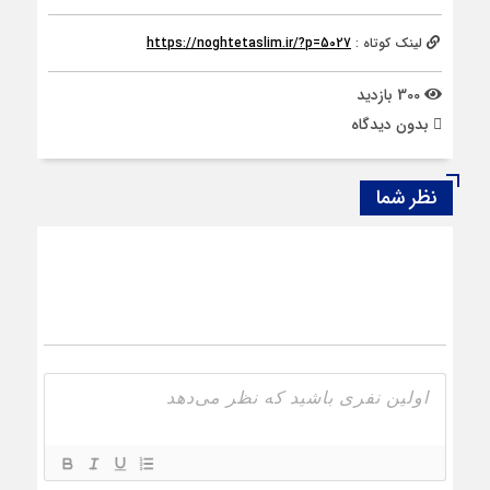
لینک کوتاه :
https://noghtetaslim.ir/?p=5027
300 بازدید
بدون دیدگاه
نظر شما